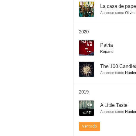
7.4
La casa de papel
Aparece como
Olivier
El asesinato de Carrero Blanco
2020
6.0
8.6
Patria
Reparto
--
The 100 Candl
Aparece como
Hunter 
2019
Marsella
6.8
A Little Taste
--
Aparece como
Hunte
Ver todo