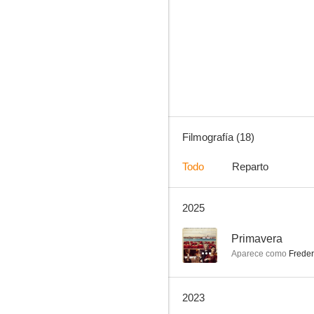
Los hombres de Paco
7.1
Filmografía (18)
Todo
Reparto
2025
El hombre de las mil caras
7.9
--
Primavera
Aparece como
Freder
2023