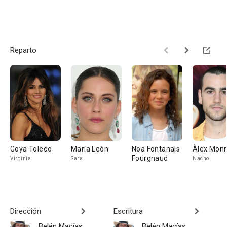
Reparto
Goya Toledo
María León
Noa Fontanals
Àlex Mon
Fourgnaud
Virginia
Sara
Nacho
Dirección
Escritura
Belén Macías
Belén Macías