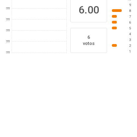
9
6.00
???
8
7
???
6
5
???
4
6
3
???
votos
2
1
???