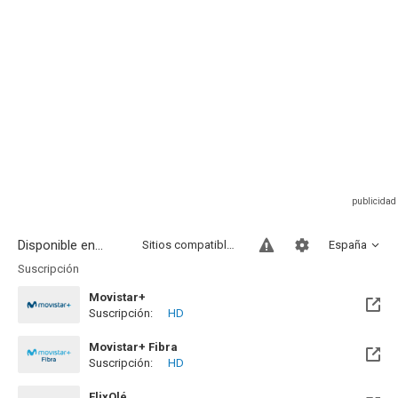
Disponible en...
Sitios compatibles
España
Suscripción
Movistar+
Suscripción:
HD
Disponible hasta el Mié, 14 Oct 2026 (Quedan 2 meses)
Movistar+ Fibra
Suscripción:
HD
Disponible hasta el Mié, 14 Oct 2026 (Quedan 2 meses)
FlixOlé