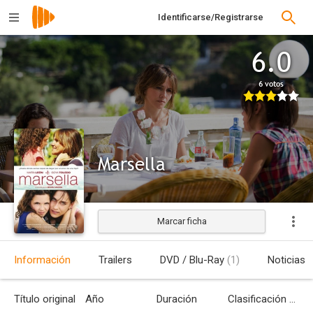
Identificarse/Registrarse
6.0
6 votos
Marsella
Marcar ficha
Estrenada
Información
Trailers
DVD / Blu-Ray
(1)
Noticias
Título original
Año
Duración
Clasificación por edades