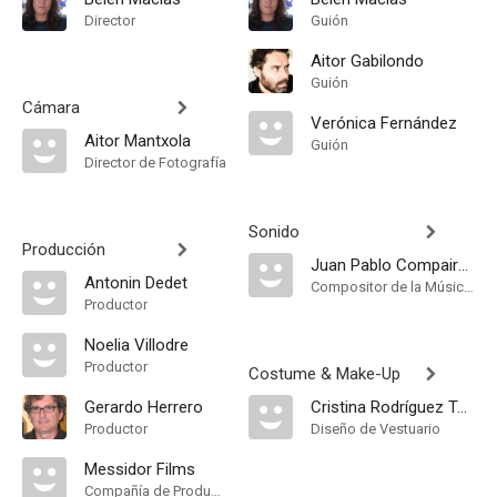
Director
Guión
Aitor Gabilondo
Guión
Cámara
Verónica Fernández
Aitor Mantxola
Guión
Director de Fotografía
Sonido
Producción
Juan Pablo Compaired
Antonin Dedet
Compositor de la Música Original
Productor
Noelia Villodre
Productor
Costume & Make-Up
Gerardo Herrero
Cristina Rodríguez Torres
Productor
Diseño de Vestuario
Messidor Films
Compañía de Produccion