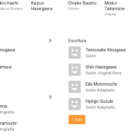
kio Hashi
Kazuo
Chieko Baisho
Mieko
Hasegawa
Takamine
ba no Chutaro
Oshino
Ohama
Escritura
inugasa
Teinosuke Kinugasa
Guión
himura
Shin Hasegawa
Guión, Original Story
Eibi Motomochi
Guión Adaptado
Hyōgo Suzuki
yama
Guión Adaptado
tografía
1 más
uramochi
tografía