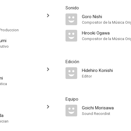
Sonido
Goro Nishi
Compositor de la Música Orig
Produccion
Hirooki Ogawa
Compositor de la Música Orig
umi
cutivo
Edición
Hidehiro Konishi
Editor
mi
stica
Equipo
Goichi Morisawa
Sound Recordist
da
ician