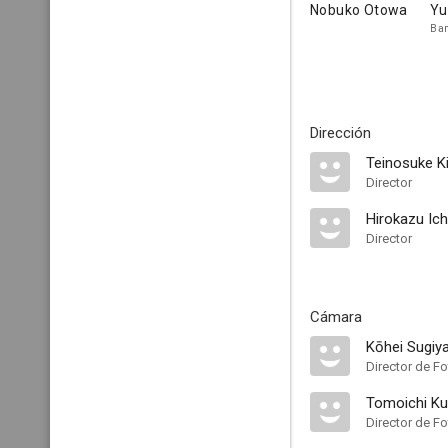
Nobuko Otowa
Yu
Ban
Dirección
Teinosuke K
Director
Hirokazu Ic
Director
Cámara
Kōhei Sugi
Director de Fo
Tomoichi K
Director de Fo