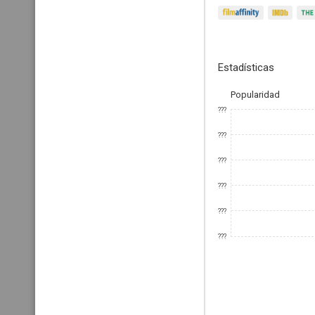
Estadísticas
Popularidad
???
???
???
???
???
???