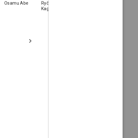
Osamu Abe
Ryōsuke
Yoshiko
Daisuke Ka
Kagawa
Kayama
Otose