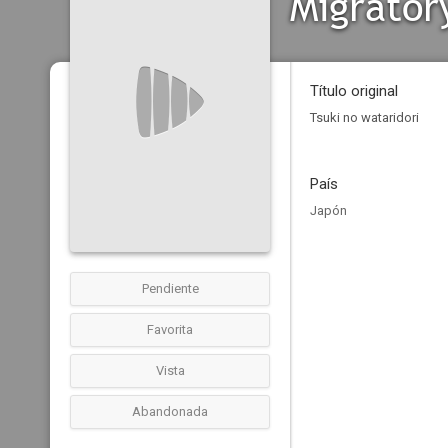
Migrator
Título original
Tsuki no wataridori
País
Japón
Pendiente
Favorita
Vista
Abandonada