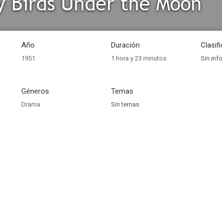
y Birds Under the Moon
Año
Duración
Clasif
1951
1 hora y 23 minutos
Sin inf
Géneros
Temas
Drama
Sin temas