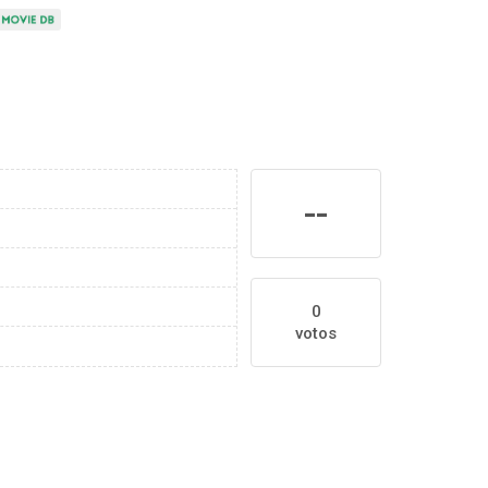
--
0
votos