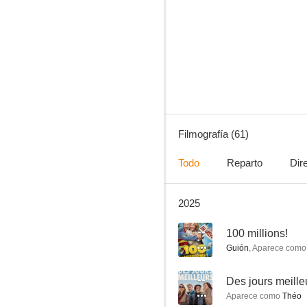
Le fantôme de Canterville
8.0
Filmografía (61)
Todo
Reparto
Dir
2025
Malabar Princess
7.5
--
100 millions!
Guión
,
Aparece como
--
Des jours meille
Aparece como
Théo