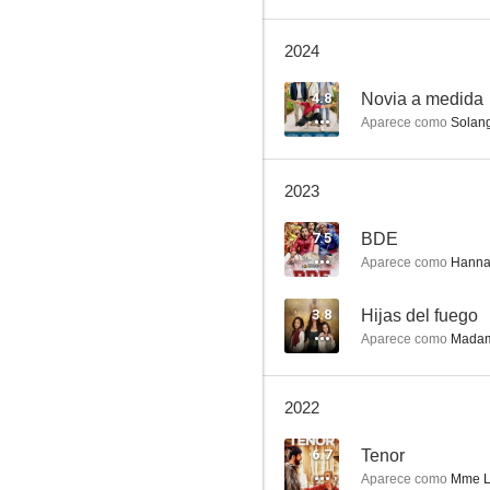
2024
BDE
4.8
Novia a medida
Aparece como
Solan
6.7
2023
7.5
BDE
Aparece como
Hanna
3.8
Hijas del fuego
Aparece como
Madam
Alibi.com, agencia de engaños
6.4
2022
6.7
Tenor
Aparece como
Mme L