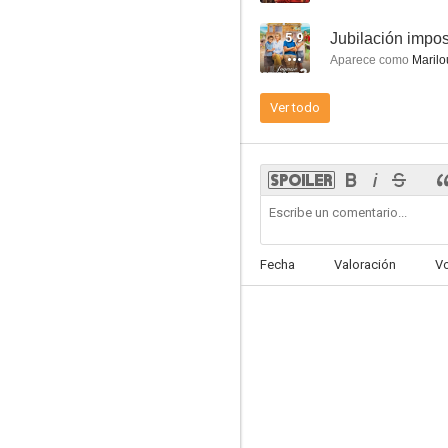
5.9
Jubilación impos
Aparece como
Marilo
Ver todo
La casa de tus sueños
5.9
Fecha
Valoración
V
Jubilación imposible 2
5.6