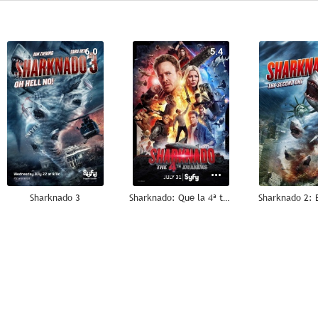
6.0
5.4
Sharknado 3
Sharknado: Que la 4ª te acompañe
Sharknado 2: E
6.4
6.0