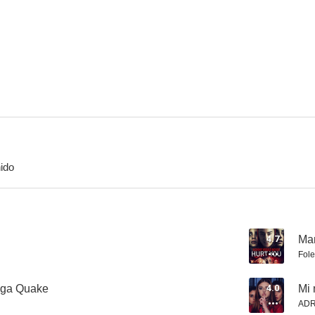
Nazis en el centro de la Tierra
Pesadilla entre amigas
Independen
4.0
4.0
ido
San Andreas Mega Quake
Mi mejor amiga... Por siempre jamás
Dominac
3.0
2.7
4.7
Mam
Fole
ega Quake
4.0
Mi 
ADR