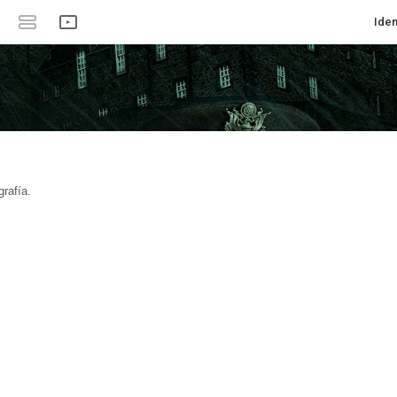
Iden
rafía.