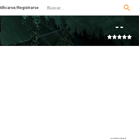
tificarse/Registrarse
--