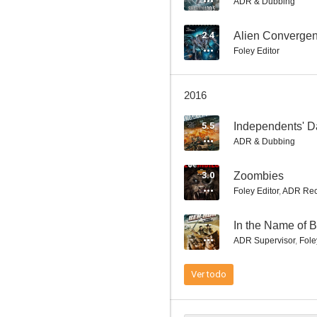
ADR & Dubbing
2.4
Alien Converge
Foley Editor
Little Dead Rotting Hood
2016
--
5.5
Independents' D
ADR & Dubbing
3.0
Zoombies
Foley Editor
,
ADR Rec
--
In the Name of 
ADR Supervisor
,
Fole
Mega Shark Vs. Mecha Shark
--
Ver todo