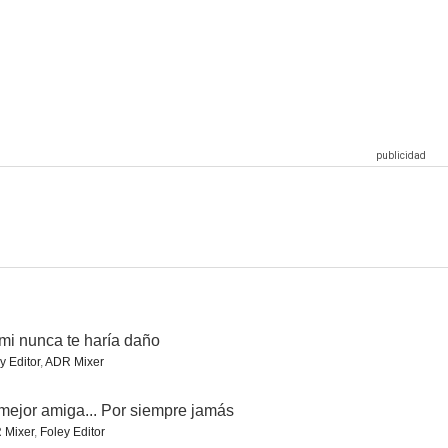
ts' Day
Mine 9
Edad de hielo
4.0
4.0
3.7
ión
París: infierno helado
El último Sharknado: Ya era hora
2.4
2.1
2.0
i nunca te haría daño
y Editor
,
ADR Mixer
mejor amiga... Por siempre jamás
 Mixer
,
Foley Editor