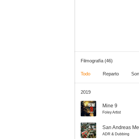
Jailbait
4.7
Filmografía (46)
Todo
Reparto
Son
2019
Mami nunca te haría daño
3.0
5.0
Mine 9
Foley Artist
4.0
San Andreas M
ADR & Dubbing