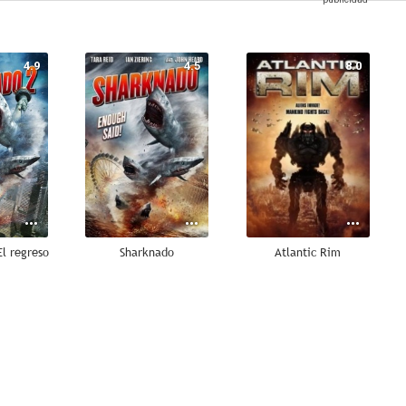
4.9
4.5
8.0
l regreso
Sharknado
Atlantic Rim
5.5
5.0
5.0