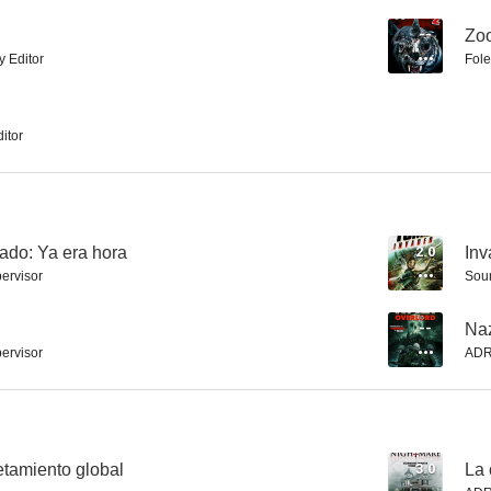
--
Zo
y Editor
Fole
Zoombies
El ataque del tiburón de tres cabezas
Alien Conv
--
--
itor
ado: Ya era hora
2.0
Inv
ervisor
Soun
--
Naz
ervisor
ADR
Monster Island
Zoombies 2
Solar Im
--
--
etamiento global
3.0
La 