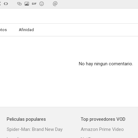
otos
Afinidad
The Bell Witch Haunting
Cleaver Family Reunion
Clash of the
No hay ningun comentario.
Peliculas populares
Top proveedores VOD
Spider-Man: Brand New Day
Amazon Prime Video