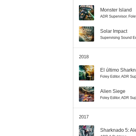
--
Monster Island
ADR Supervisor
,
Fole
La casa de tus sueños
--
Solar Impact
2.0
Supervising Sound Ed
2018
3.7
El último Sharkn
Foley Editor
,
ADR Sup
--
Alien Siege
Foley Editor
,
ADR Sup
Tierra marciana
--
2017
6.0
Sharknado 5: Al