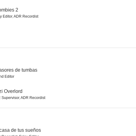
ombies 2
y Editor
,
ADR Recordist
ergence
40 días y noches
Invasores de tumbas
--
--
--
asores de tumbas
d Editor
i Overlord
 Supervisor
,
ADR Recordist
pact
Alien Siege
Nazi Overlord
--
--
--
casa de tus sueños