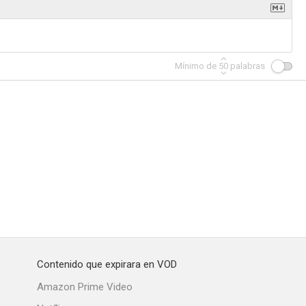
Mínimo de
50
palabras
 Empires
Contenido que expirara en VOD
Amazon Prime Video