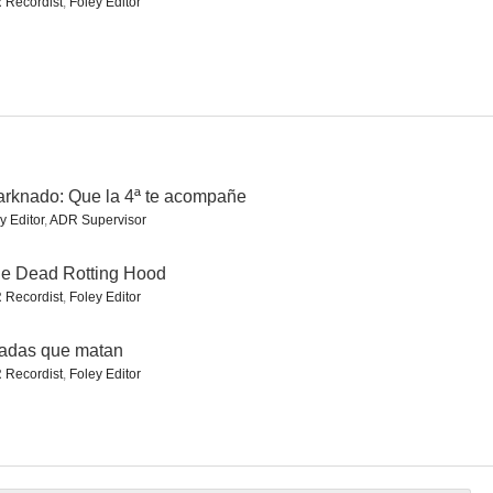
 Recordist
,
Foley Editor
 War II
Ardennes Fury
Apocalipsis en Pompeya
--
--
--
rknado: Que la 4ª te acompañe
y Editor
,
ADR Supervisor
tle Dead Rotting Hood
 Recordist
,
Foley Editor
adas que matan
 Recordist
,
Foley Editor
 Cop
13/13/13
Atrapada en otra vida
--