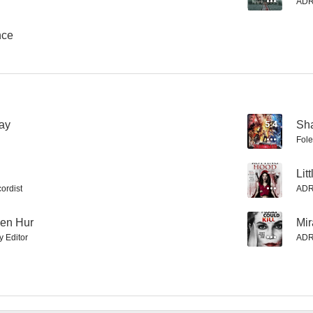
ADR
nce
In the Name of Ben Hur
Miradas que matan
Flight World
--
--
ay
5.4
Sha
Fole
--
Lit
ordist
ADR
Ben Hur
--
Mir
y Editor
ADR
Bachelor Night
Asteroide contra la Tierra
Android
--
--