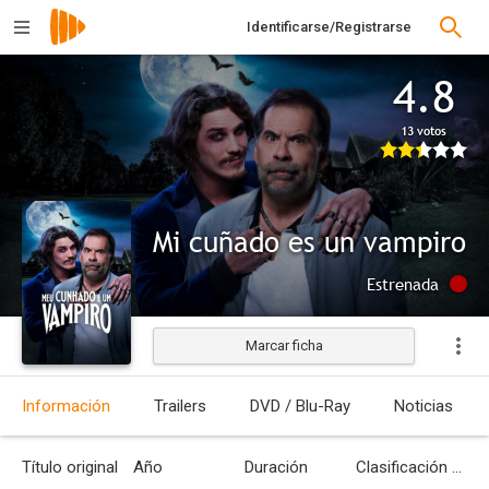
Identificarse/Registrarse
4.8
13 votos
Mi cuñado es un vampiro
Estrenada
Marcar ficha
Información
Trailers
DVD / Blu-Ray
Noticias
Título original
Año
Duración
Clasificación por edades