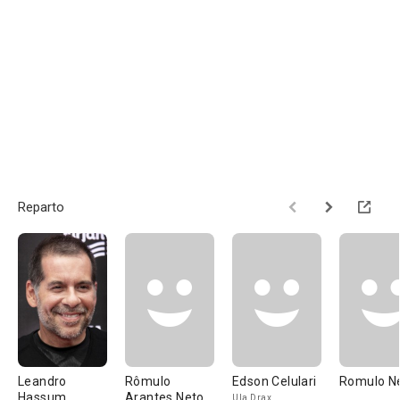
Reparto
Leandro
Rômulo
Edson Celulari
Romulo N
Hassum
Arantes Neto
Ula Drax