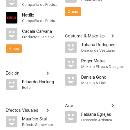
Compañía de Produccion
2 más
Netflix
Compañía de Produccion
Cacala Carvana
Costume & Make-Up
Productor Ejecutivo
Tatiana Rodrigues
4 más
Diseño de Vestuario
Roger Matua
Makeup Effects Designer
Edición
Daniela Gonc
Eduardo Hartung
Makeup & Hair
Editor
Arte
Efectos Visuales
Fabiana Egrejas
Maurício Stal
Dirección Artística
Effects Supervisor