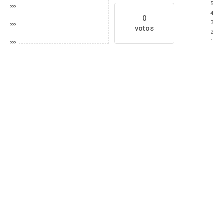
5
???
4
0
3
???
votos
2
1
???