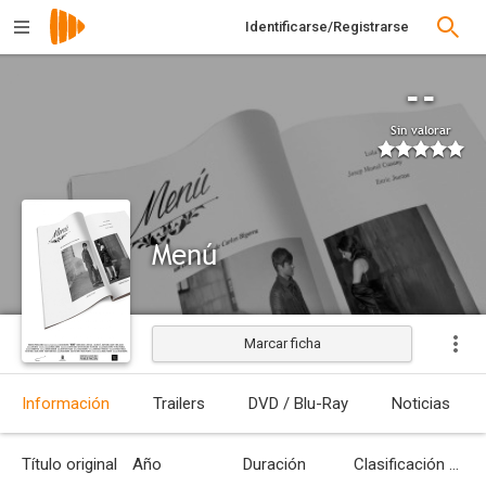
Identificarse/Registrarse
--
Sin valorar
Menú
Marcar ficha
Estrenada
Información
Trailers
DVD / Blu-Ray
Noticias
Título original
Año
Duración
Clasificación por edades