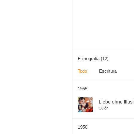
Liebe ohne Illusion
--
Filmografía (12)
Todo
Escritura
1955
¿Por qué lates, corazón?
--
--
Liebe ohne Illus
Guión
1950