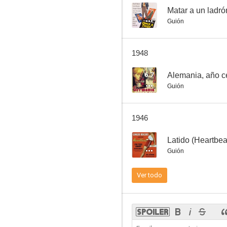
--
Matar a un ladró
Guión
Salto in die Seligkeit
1948
6.7
Alemania, año c
Guión
1946
--
Latido (Heartbea
Guión
Ver todo