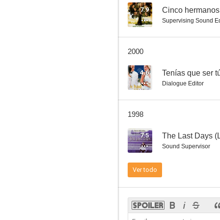
7.9
Cinco hermanos
Supervising Sound Ed
2000
4.6
Tenías que ser t
Dialogue Editor
1998
7.5
The Last Days (L
Sound Supervisor
Ver todo