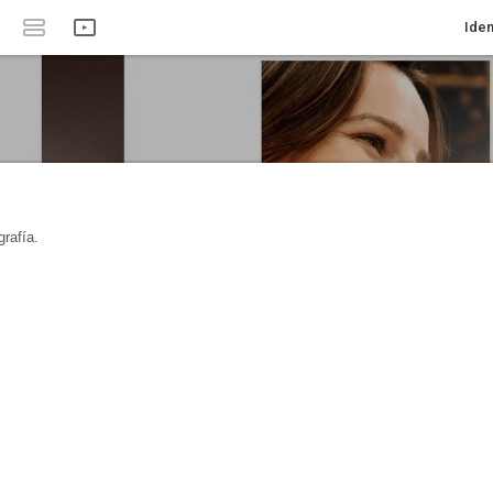
Iden
rafía.