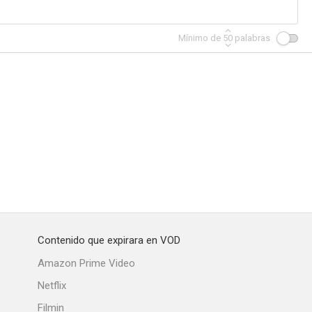
Mínimo de
50
palabras
Contenido que expirara en VOD
Amazon Prime Video
Netflix
Filmin