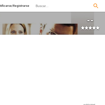
tificarse/Registrarse
--