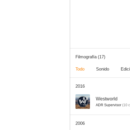
Cementerio viviente 2
--
Filmografía (17)
Todo
Sonido
Edic
2016
Secretos escondidos
8.8
Westworld
ADR Supervisor
(
10
c
2006