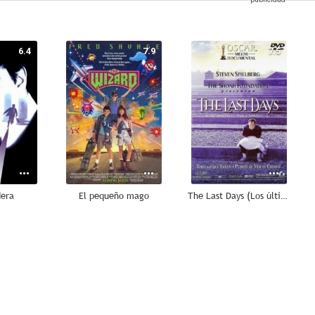
6.4
7.9
7.5
dera
El pequeño mago
The Last Days (Los últimos días)
6.0
4.6
4.0