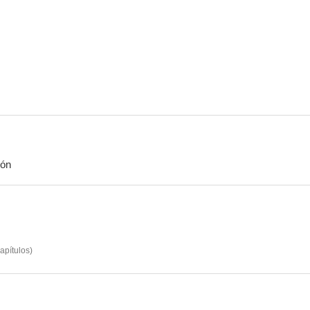
Encrucijada de pasiones
Un intruso en Harvard
Peligrosamen
--
--
ión
El chip asesino
El gran pelotazo
Arma per
apítulos
)