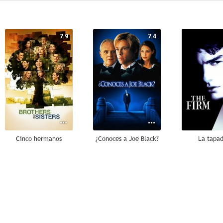
7.9
7.4
Cinco hermanos
¿Conoces a Joe Black?
La tapa
6.8
6.0