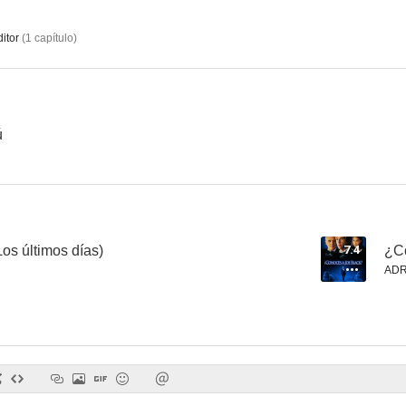
itor
(
1
capítulo
)
ú
os últimos días)
7.4
¿C
ADR