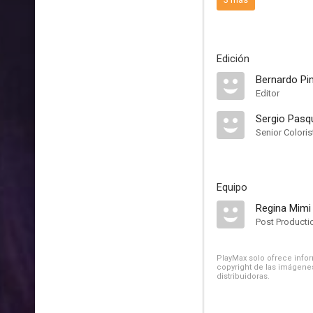
Edición
Bernardo Pi
Editor
Sergio Pasqu
Senior Coloris
Equipo
Regina Mimi
Post Producti
PlayMax solo ofrece inform
copyright de las imágenes
distribuidoras.