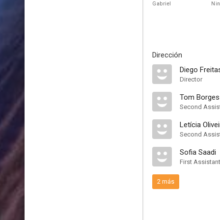
Gabriel
Ni
Dirección
Diego Freita
Director
Tom Borges
Second Assist
Letícia Olive
Second Assist
Sofia Saadi
First Assistan
2 más