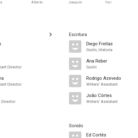
na
Alberto
Joaquim
Yuri
Escritura
s
Diego Freitas
Guión, Historia
Ana Reber
ant Director
Guión
ira
Rodrigo Azevedo
ant Director
Writers' Assistant
João Côrtes
t Director
Writers' Assistant
Sonido
Ed Cortês