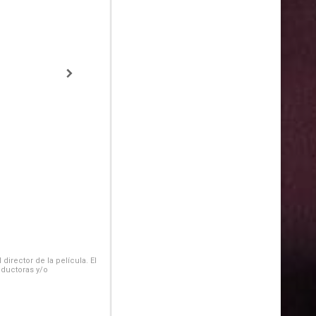
irector de la película. El
oductoras y/o