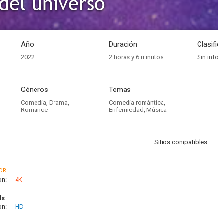
 del universo
Año
Duración
Clasif
2022
2 horas y 6 minutos
Sin inf
Géneros
Temas
Comedia
,
Drama
,
Comedia romántica
,
Romance
Enfermedad
,
Música
Sitios compatibles
DR
ón:
4K
ds
ón:
HD