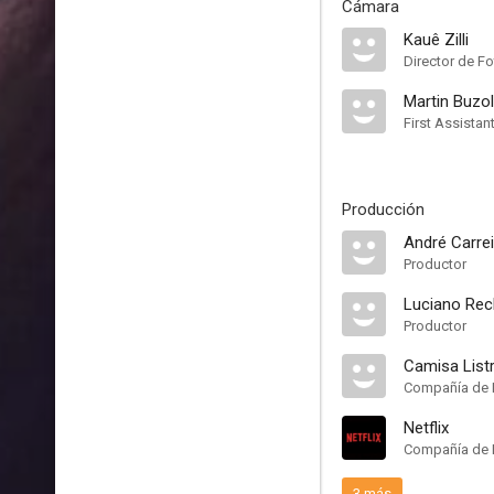
Cámara
Kauê Zilli
Director de Fo
Martin Buzol
First Assista
Producción
André Carrei
Productor
Luciano Rec
Productor
Camisa List
Compañía de 
Netflix
Compañía de 
3 más