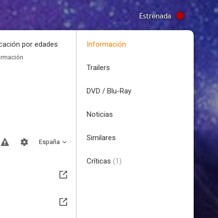
Estrenada
icación por edades
Información
ormación
Trailers
DVD / Blu-Ray
Noticias
Similares
España
Críticas
(1)