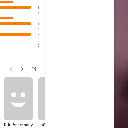
10
9
8
7
6
5
4
3
2
1
Rita Assemany
João Côrtes
Denise Del
Isabel Filla