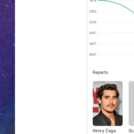
1816
2026
2236
2447
2657
2867
Reparto
Henry Zaga
Gi