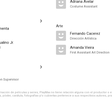
Adriana Avelar
Costume Assistant
Arte
menta
Fernando Cacerez
Dirección Artística
alino Jr.
Amanda Vieira
t
First Assistant Art Direction
on Supervisor
ación de películas y series, PlayMax no tiene relación alguna con el productor o el d
, póster, carátula, fotografías y/o cubiertas pertenece a sus respectivos autores, pr