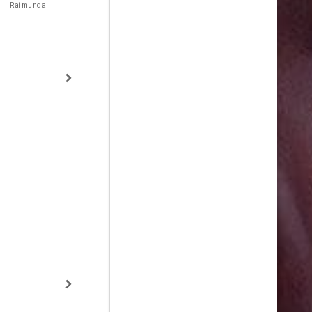
Vecchio
Raimunda
Dra. Simone
Emilia Borba