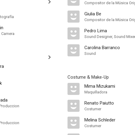
Compositor de la Música Orig
Giulia Be
tografía
Compositor de la Música Orig
in
Pedro Lima
nt Camera
Sound Designer, Sound Mixer
Carolina Barranco
Sound
ra
Costume & Make-Up
k
Mima Mizukami
Maquilladora
rada
Renato Paiutto
Produccion
Costumer
Melina Schleder
Produccion
Costumer