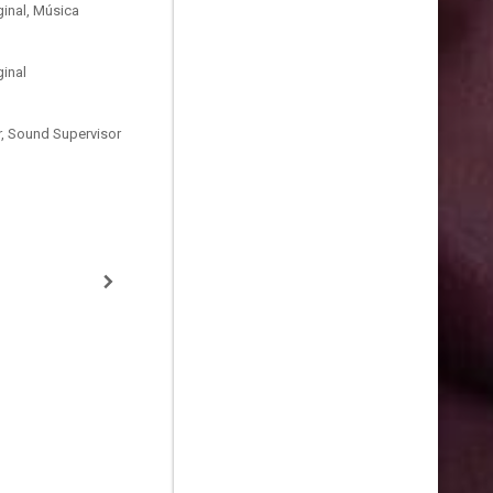
inal, Música
inal
, Sound Supervisor