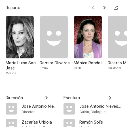
Reparto
María Luisa San
Ramiro Oliveros
Mónica Randall
Ricardo M
José
Pedro
Carla
Cristóbal
Mónica
Dirección
Escritura
José Antonio Nieves Conde
José Antonio Nieves Conde
Director
Guión, Dialogue
Zacarías Urbiola
Ramón Solís