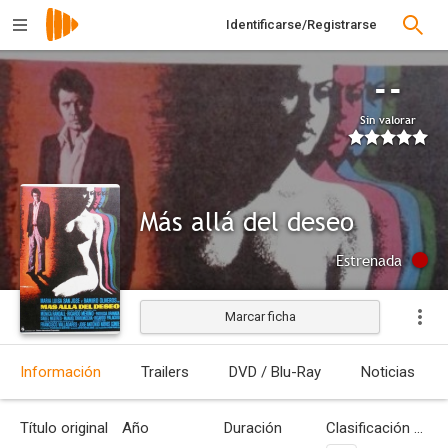
Identificarse/Registrarse
--
Sin valorar
Más allá del deseo
Estrenada
Marcar ficha
Información
Trailers
DVD / Blu-Ray
Noticias
Título original
Año
Duración
Clasificación por edades