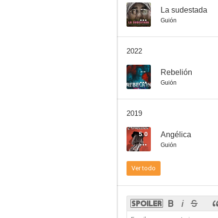
--
La sudestada
Guión
El cambista
2022
--
--
Rebelión
Guión
2019
5.0
Angélica
Guión
Rebelión
Ver todo
--