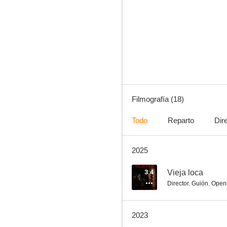
Carancho
6.0
Filmografía (18)
Todo
Reparto
Dir
2025
Leonera
4.0
3.4
Vieja loca
Director
,
Guión
,
Openi
2023