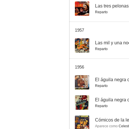
--
Las tres pelonas
Reparto
El gato sin botas
1957
--
5.0
Las mil y una n
Reparto
1956
9.0
Reparto
Espaldas mojadas
--
--
Reparto
--
Cómicos de la l
Aparece como
Celest