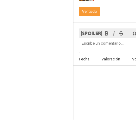
Ver todo
Nunca es tarde para amar
Fecha
Valoración
V