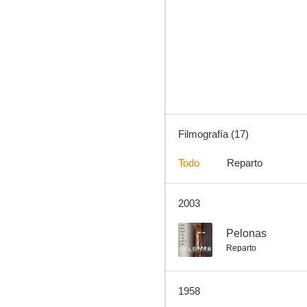
Pelonas
--
Filmografía (17)
Todo
Reparto
2003
Los tres mosqueteros y medio
--
--
Pelonas
Reparto
1958