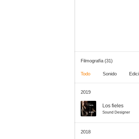
Black Hawk derribado
7.4
Filmografía (31)
Todo
Sonido
Edic
2019
After the Dark
6.2
--
Los fieles
Sound Designer
2018