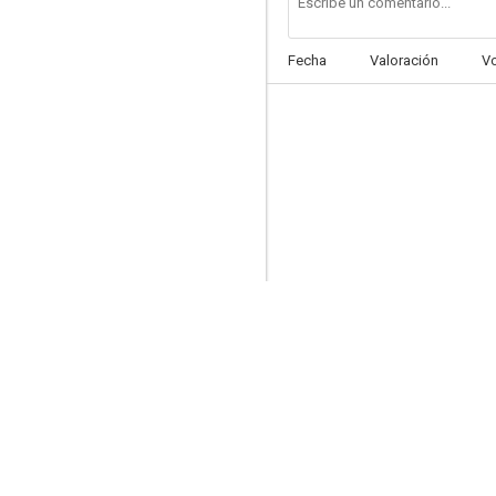
Fecha
Valoración
V
Virtuosity
6.4
Dobles parejas
6.2