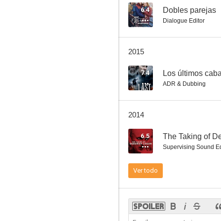
6.4
Dobles parejas
Dialogue Editor
El pacificador
2015
7.8
7.4
Los últimos caba
ADR & Dubbing
2014
6.5
The Taking of D
Supervising Sound Ed
The Truth About Emanuel
Ver todo
6.5