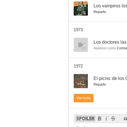
6.0
Los vampiros los
Reparto
La cigarra está que arde
1973
10
Aparece como
Corina
1972
--
El picnic de los
Reparto
Ver todo