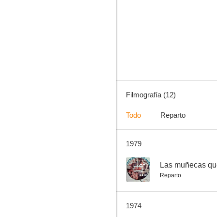
Las muñecas que hacen ¡Pum!
--
Filmografía (12)
Todo
Reparto
1979
¡Viva la vida!
--
--
Las muñecas qu
Reparto
1974