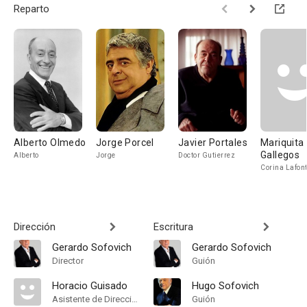
Reparto
Alberto Olmedo
Jorge Porcel
Javier Portales
Mariquita
Gallegos
Alberto
Jorge
Doctor Gutierrez
Corina Lafon
Dirección
Escritura
Gerardo Sofovich
Gerardo Sofovich
Director
Guión
Horacio Guisado
Hugo Sofovich
Asistente de Dirección
Guión