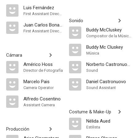
Luis Fernández
First Assistant Director
Sonido
Juan Carlos Bonangelino
Buddy McCluskey
First Assistant Director
Compositor de la Música Original
Buddy Mc Cluskey
Música
Cámara
Américo Hoss
Norberto Castronuovo
Director de Fotografía
Sound
Marcelo Pais
Daniel Castronuovo
Camera Operator
Sound Assistant
Alfredo Cosentino
Assistant Camera
Costume & Make-Up
Nélida Aued
Estilista
Producción