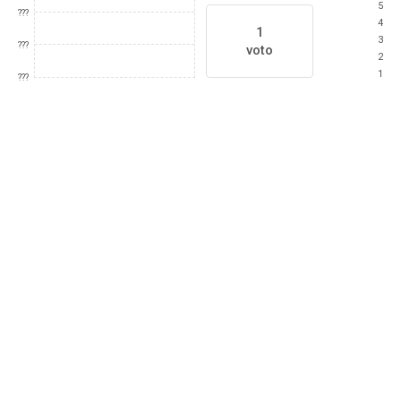
5
???
4
1
3
???
voto
2
1
???