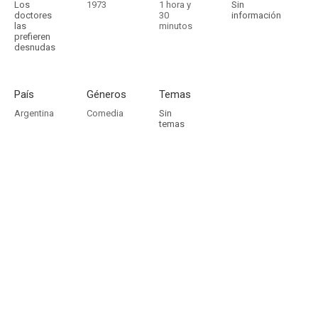
Los
1973
1 hora y
Sin
doctores
30
información
las
minutos
prefieren
desnudas
País
Géneros
Temas
Argentina
Comedia
Sin
temas