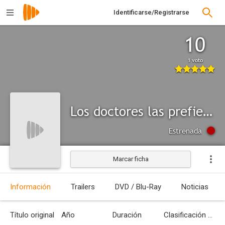
Identificarse/Registrarse
10
1 voto
Los doctores las prefieren desnudas
Estrenada
Marcar ficha
Información
Trailers
DVD / Blu-Ray
Noticias
Título original
Año
Duración
Clasificación por edades