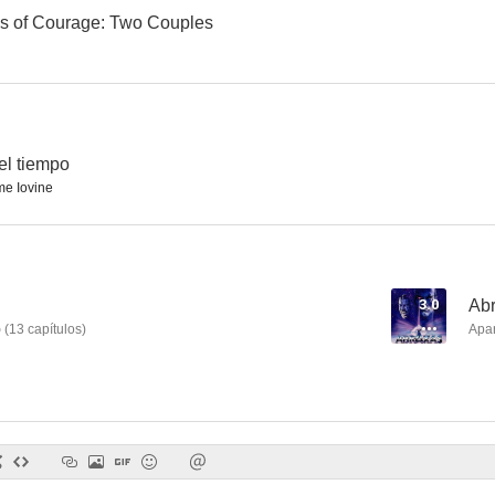
es of Courage: Two Couples
María y José
Mujeres de treinta años
Infidéli
el tiempo
e Iovine
3.0
Abr
)
(
13
capítulos
)
Apa