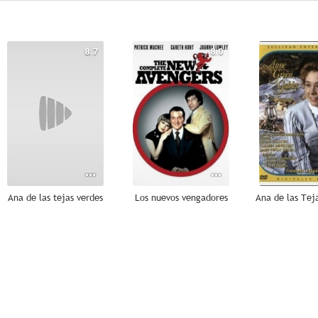
8.7
8.0
Ana de las tejas verdes
Los nuevos vengadores
7.3
6.9