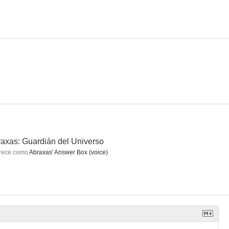
tés
Las mentiras que contaba mi padre
axas: Guardián del Universo
rece como
Abraxas' Answer Box (voice)