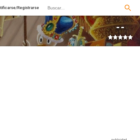
tificarse/Registrarse
--