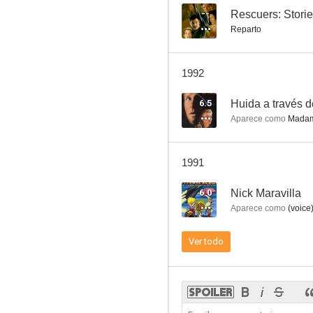
--
Rescuers: Stori
Reparto
Bonheur d'occasion
1992
6.5
Huida a través d
Aparece como
Madam
1991
6.0
Nick Maravilla
Aparece como
(voice
Ver todo