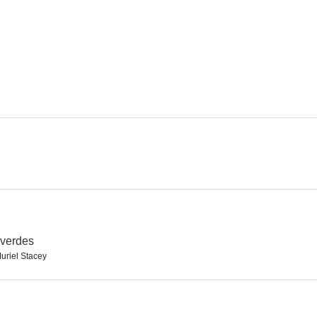
Heavy Metal
Starman
2.8
--
Muerte por espasmos (Mordisco mortal)
Rescuers: Stories of Courage: Two Couples
Blind Jus
--
--
 verdes
uriel Stacey