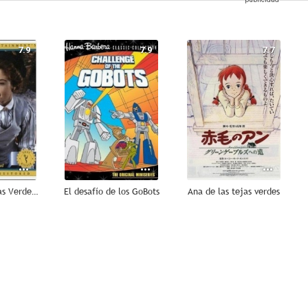
7.9
7.9
7.7
Ana de las Tejas Verdes: la continuación
El desafío de los GoBots
Ana de las tejas verdes
6.5
6.0
6.0