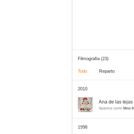
Patoaventuras
3.0
Filmografía (23)
Todo
Reparto
2010
Abraxas: Guardián del Universo
--
7.7
Ana de las tejas
Aparece como
Miss M
1998