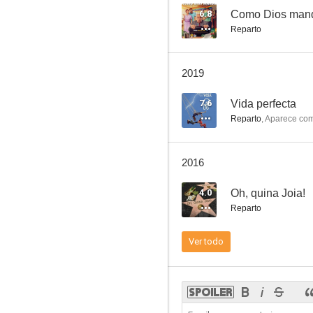
6.8
Como Dios man
Reparto
Forasteros
2019
7.6
Vida perfecta
Reparto
,
Aparece co
2016
4.0
Oh, quina Joia!
Reparto
Ver todo