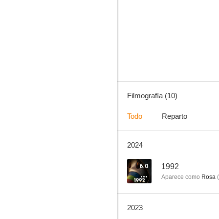
Como Dios manda
10
Filmografía (10)
Todo
Reparto
2024
Hipnos
--
6.0
1992
Aparece como
Rosa
(
2023