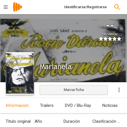
Identificarse/Registrarse
--
Sin valorar
Marianela
Marcar ficha
Estrenada
Información
Trailers
DVD / Blu-Ray
Noticias
Título original
Año
Duración
Clasificación por edades