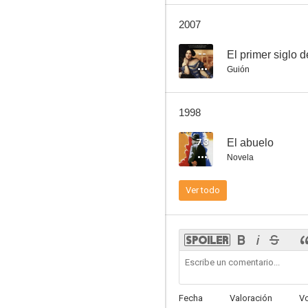
El primer siglo del Prado
2007
--
--
El primer siglo 
Guión
1998
7.3
El abuelo
Novela
Madness: Our House
Ver todo
--
Fecha
Valoración
V