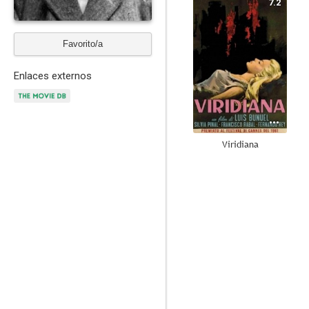
7.2
Favorito/a
Enlaces externos
Viridiana
8.7
Fortunata y Jacinta