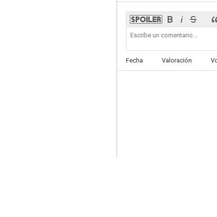
For the Record
Fecha
Valoración
V