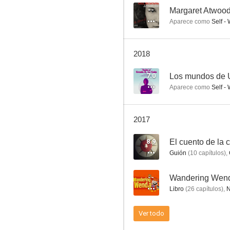
--
Margaret Atwood,
Aparece como
Self - 
Términos y condiciones de uso
2018
--
7.0
Los mundos de U
Aparece como
Self - 
2017
8.9
El cuento de la 
Guión
(
10
capítulos
)
,
Una amiga del pasado (La novia ladrona)
--
Wandering Wen
--
Libro
(
26
capítulos
)
,
N
Ver todo