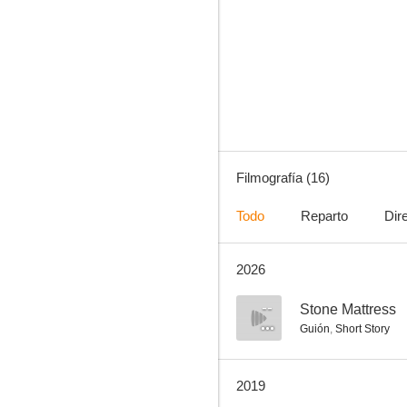
Los mundos de Ursula K. Le Guin
--
Filmografía (16)
Todo
Reparto
Dir
2026
Margaret Atwood, una palabra, tras otra palabra, tras otra palabra es poder
--
--
Stone Mattress
Guión
,
Short Story
2019