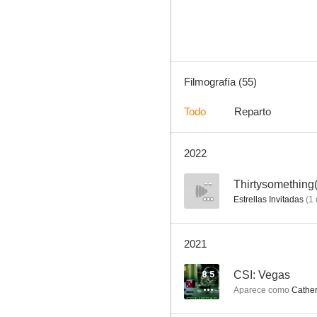
7.6
Filmografía (55)
Todo
Reparto
2022
Erin Brockovich
6.4
--
Thirtysomething(
Estrellas Invitadas
(
1
2021
8.5
CSI: Vegas
Aparece como
Cather