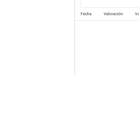
Playa de China
Fecha
Valoración
V
7.8
CSI: Caso cerrado
7.3