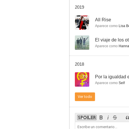
Intelligence
2019
9.0
9.0
All Rise
Aparece como
Lisa B
--
El viaje de los o
Aparece como
Hanna
2018
The Larry Sanders Show
7.0
Por la igualdad
8.0
Aparece como
Self
Ver todo