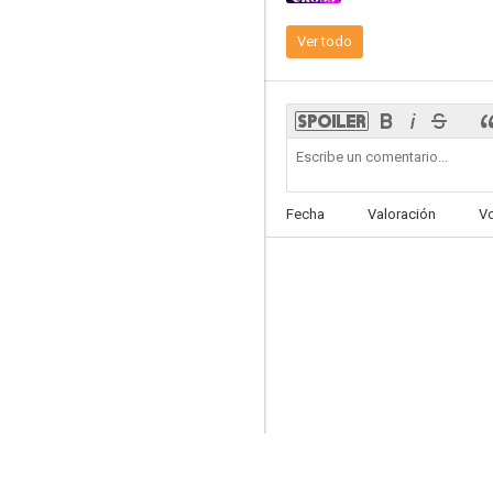
Ver todo
Los Marziano
--
Fecha
Valoración
V
Identidad perdida
--