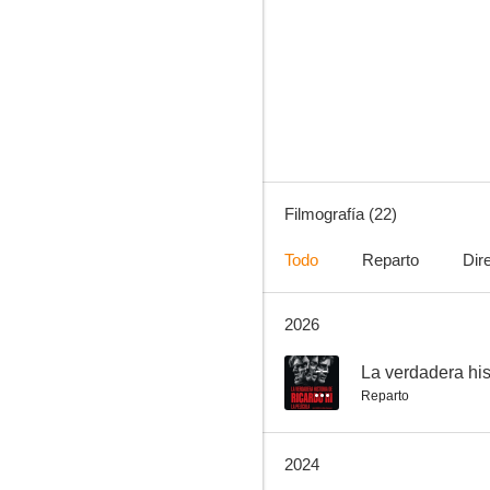
Garage Olimpo
4.0
Filmografía (22)
Todo
Reparto
Dir
2026
El perro que no calla
--
--
La verdadera hist
Reparto
2024