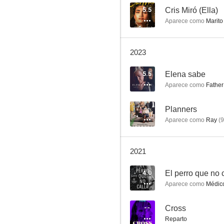
5.5
Cris Miró (Ella)
Aparece como
Marito
Planners
2023
--
5.5
Elena sabe
Aparece como
Father
--
Planners
Aparece como
Ray
(
9
2021
El perro
4.0
El perro que no 
--
Aparece como
Médico
--
Cross
Reparto