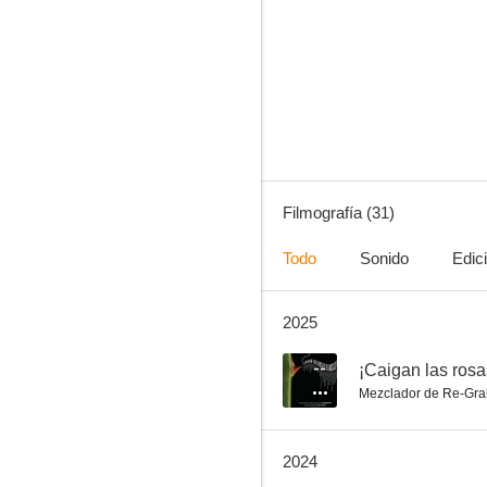
Norma
--
Filmografía (31)
Todo
Sonido
Edic
2025
El affaire Miu Miu
--
--
¡Caigan las rosa
Mezclador de Re-Gra
2024