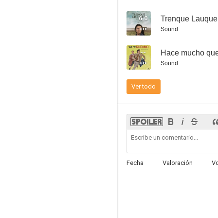
6.0
Trenque Lauque
Sound
--
Hace mucho que
Hace mucho que no duermo
Sound
--
Ver todo
Fecha
Valoración
V
Teoría social númerica
--