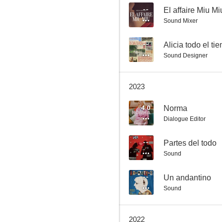
--
El affaire Miu Mi
Sound Mixer
Tú me abrasas
--
Alicia todo el ti
Sound Designer
--
2023
4.0
Norma
Dialogue Editor
--
Partes del todo
Sound
Una ofrenda musical
--
--
Un andantino
Sound
2022