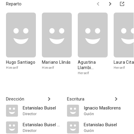
Reparto
Hugo Santiago
Mariano Llinás
Agustina
Laura Cita
Llambi
Himself
Himself
Herself
Campbell
Herself
Dirección
Escritura
Estanislao Buisel
Ignacio Masllorens
Director
Guión
Estanislao Buisel Quintana
Estanislao Buisel
Director
Guión