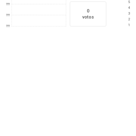
5
???
4
0
3
???
votos
2
1
???