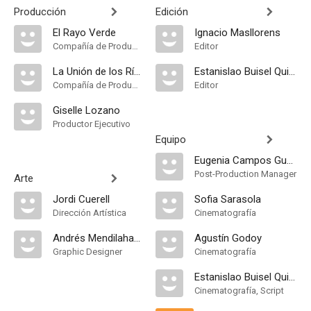
Producción
Edición
El Rayo Verde
Ignacio Masllorens
Compañía de Produccion
Editor
La Unión de los Ríos
Estanislao Buisel Quintana
Compañía de Produccion
Editor
Giselle Lozano
Productor Ejecutivo
Equipo
Eugenia Campos Guevara
Post-Production Manager
Arte
Jordi Cuerell
Sofia Sarasola
Dirección Artística
Cinematografía
Andrés Mendilaharzu
Agustín Godoy
Graphic Designer
Cinematografía
Estanislao Buisel Quintana
Cinematografía, Script