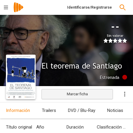
Identificarse/Registrarse
--
Sin valorar
El teorema de Santiago
Estrenada
Marcar ficha
Información
Trailers
DVD / Blu-Ray
Noticias
Título original
Año
Duración
Clasificación por edades