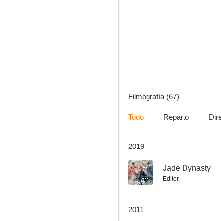
Érase una vez en China II
7.0
Filmografía (67)
Todo
Reparto
Dir
2019
El tiempo no espera
6.5
--
Jade Dynasty
Editor
2011