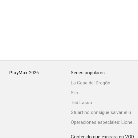
Pedicab Driver
--
PlayMax
2026
Series populares
La Casa del Dragón
Silo
El increíble maestro del kung fu
Ted Lasso
--
Stuart no consigue salvar el universo
Operaciones especiales: Lioness
Contenido que expirara en VOD