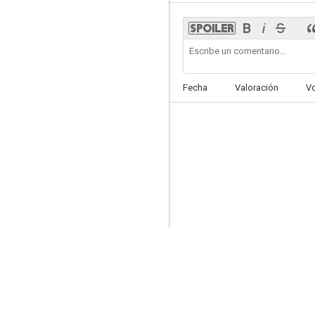
El juego de la muerte
Fecha
Valoración
V
--
Jade Dynasty
--