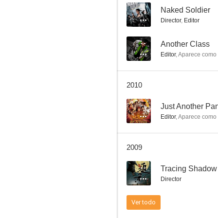
--
Naked Soldier
Director
,
Editor
Fight Back to School 2
--
Another Class
Editor
,
Aparece como
6.0
2010
--
Just Another Pa
Editor
,
Aparece como
2009
Los tres dragones (Dragons Forever)
--
Tracing Shadow
5.0
Director
Ver todo