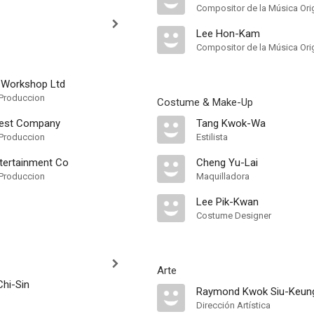
Compositor de la Música Orig
Lee Hon-Kam
Compositor de la Música Orig
 Workshop Ltd
Produccion
Costume & Make-Up
vest Company
Tang Kwok-Wa
Produccion
Estilista
tertainment Co
Cheng Yu-Lai
Produccion
Maquilladora
Lee Pik-Kwan
Costume Designer
Arte
hi-Sin
Raymond Kwok Siu-Keun
Dirección Artística