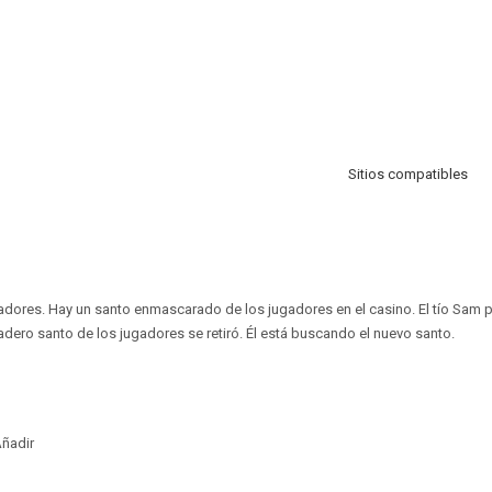
Sitios compatibles
ugadores. Hay un santo enmascarado de los jugadores en el casino. El tío Sam 
dero santo de los jugadores se retiró. Él está buscando el nuevo santo.
ñadir