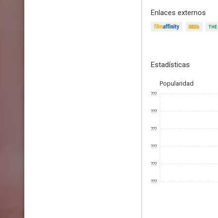
Enlaces externos
Estadísticas
Popularidad
???
???
???
???
???
???