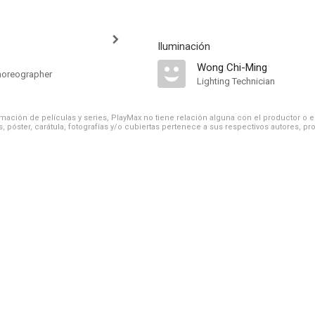
Iluminación
Wong Chi-Ming
Choreographer
Lighting Technician
ación de películas y series, PlayMax no tiene relación alguna con el productor o el d
, póster, carátula, fotografías y/o cubiertas pertenece a sus respectivos autores, pr