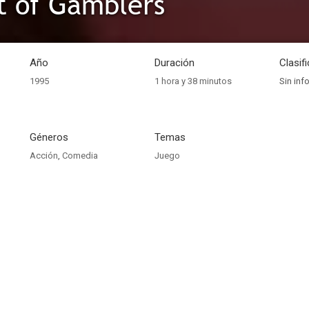
t of Gamblers
Año
Duración
Clasif
1995
1 hora y 38 minutos
Sin inf
Géneros
Temas
Acción
,
Comedia
Juego