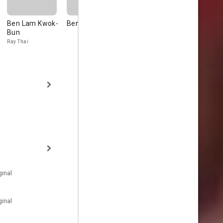
Ben Lam Kwok-
Ben Lam
Diana Pang Dan
Donnie Ye
Bun
Hokei
Lung Chat
Ray Thai
inal
inal