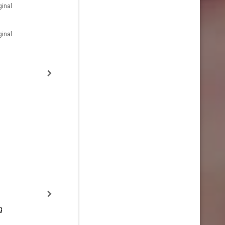
inal
inal
g