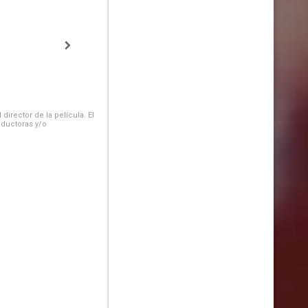
irector de la película. El
oductoras y/o