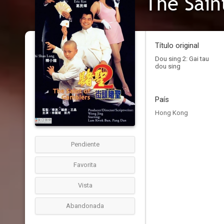
The Sain
Título original
Dou sing 2: Gai tau
dou sing
País
Hong Kong
Pendiente
Favorita
Vista
Abandonada