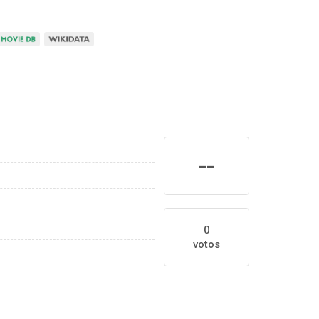
--
0
votos