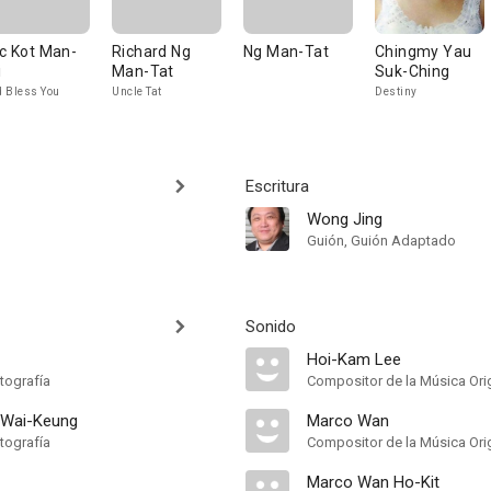
ic Kot Man-
Richard Ng
Ng Man-Tat
Chingmy Yau
i
Man-Tat
Suk-Ching
 Bless You
Uncle Tat
Destiny
Escritura
Wong Jing
Guión, Guión Adaptado
Sonido
Hoi-Kam Lee
tografía
Compositor de la Música Orig
 Wai-Keung
Marco Wan
tografía
Compositor de la Música Orig
Marco Wan Ho-Kit