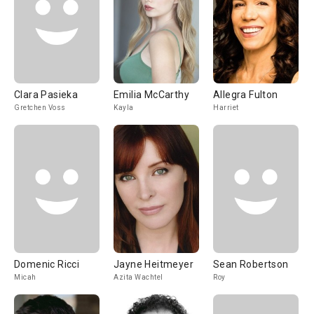
Clara Pasieka
Emilia McCarthy
Allegra Fulton
Gretchen Voss
Kayla
Harriet
Domenic Ricci
Jayne Heitmeyer
Sean Robertson
Micah
Azita Wachtel
Roy