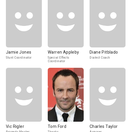
Jamie Jones
Warren Appleby
Diane Pitblado
Stunt Coordinator
Special Effects
Dialect Coach
Coordinator
Vic Rigler
Tom Ford
Charles Taylor
Property Master
Thanks
Armorer