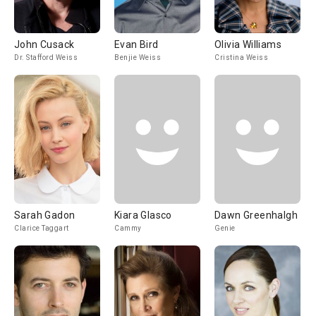
John Cusack
Evan Bird
Olivia Williams
Dr. Stafford Weiss
Benjie Weiss
Cristina Weiss
Sarah Gadon
Kiara Glasco
Dawn Greenhalgh
Clarice Taggart
Cammy
Genie