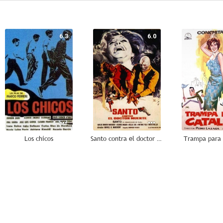
6.3
6.0
Los chicos
Santo contra el doctor Muerte
Trampa para 
--
--