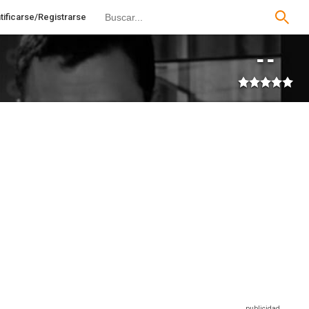
tificarse/Registrarse
--