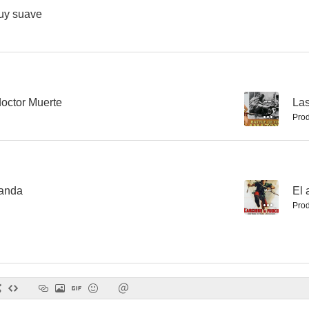
uy suave
doctor Muerte
--
Las
Pro
anda
--
El 
Pro