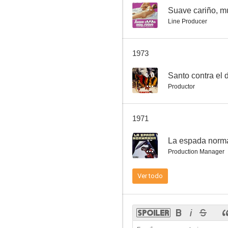
--
Suave cariño, m
Line Producer
1973
6.0
Santo contra el 
Productor
1971
--
La espada norm
Production Manager
Ver todo