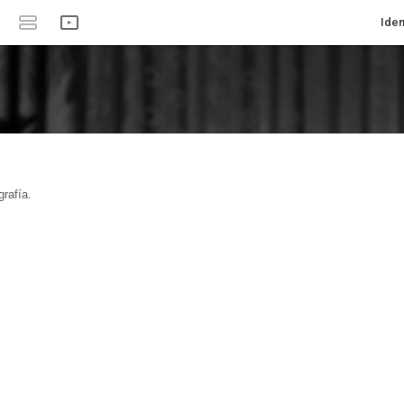
Iden
rafía.