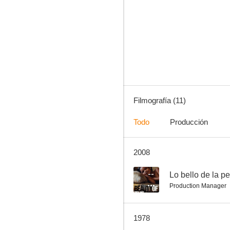
Las amazonas mujeres de amor y guerra
Filmografía (11)
Todo
Producción
2008
--
Lo bello de la p
Production Manager
1978