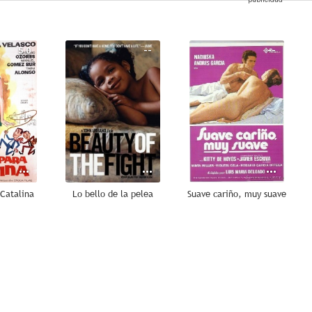
5.0
--
--
Catalina
Lo bello de la pelea
Suave cariño, muy suave
--
--