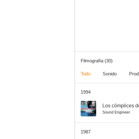
Los pecados de una chica casi decente
1.0
Filmografía (30)
Todo
Sonido
Prod
1994
Las alegres vampiras de Vögel
--
--
Los cómplices de
Sound Engineer
1987