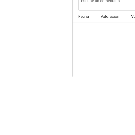
Fecha
Valoración
V
El lobo negro
--
Las desarraigadas
--