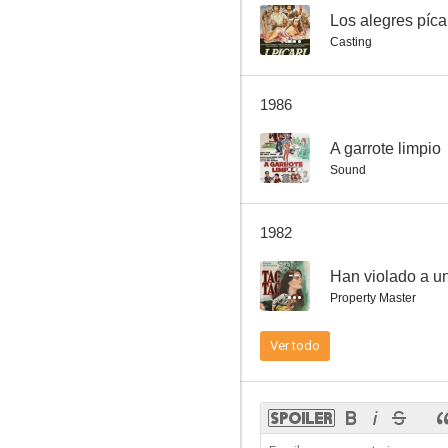
--
Los alegres píca
Casting
A garrote limpio
1986
--
--
A garrote limpio
Sound
1982
--
Han violado a un
Property Master
El mil usos
Ver todo
--