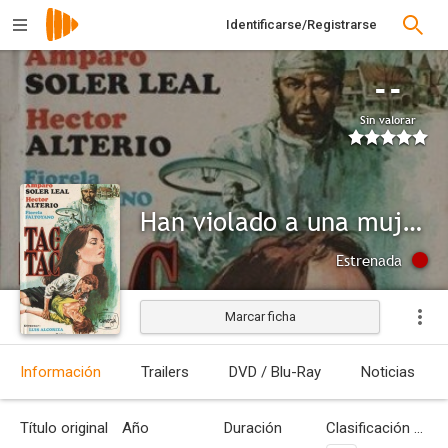
Identificarse/Registrarse
--
Sin valorar
Han violado a una mujer (Tac-tac)
Estrenada
Marcar ficha
Información
Trailers
DVD / Blu-Ray
Noticias
Título original
Año
Duración
Clasificación por edades