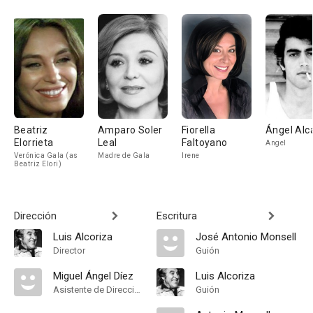
Beatriz
Amparo Soler
Fiorella
Ángel Alc
Elorrieta
Leal
Faltoyano
Angel
Verónica Gala (as
Madre de Gala
Irene
Beatriz Elori)
Dirección
Escritura
Luis Alcoriza
José Antonio Monsell
Director
Guión
Miguel Ángel Díez
Luis Alcoriza
Asistente de Dirección
Guión