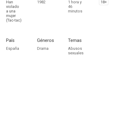
Han
1982
1 hora y
18+
violado
46
a una
minutos
mujer
(Tac-tac)
País
Géneros
Temas
España
Drama
Abusos
sexuales