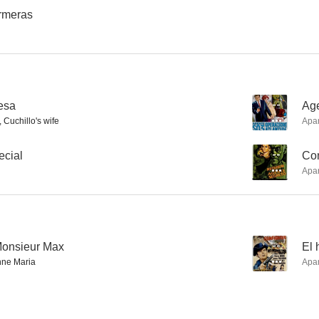
rmeras
resa
--
Age
 Cuchillo's wife
Apa
ecial
--
Con
Apa
Monsieur Max
--
El 
ne Maria
Apa