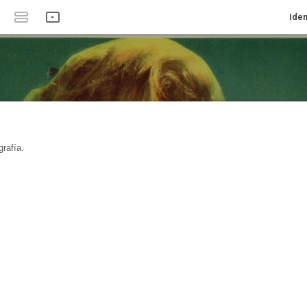
Iden
rafía.