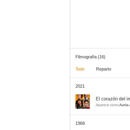
Escuela de enfermeras
--
Filmografía (16)
Todo
Reparto
2021
El precio de la muerte
4.8
El corazón del i
Aparece como
Aunia 
1968