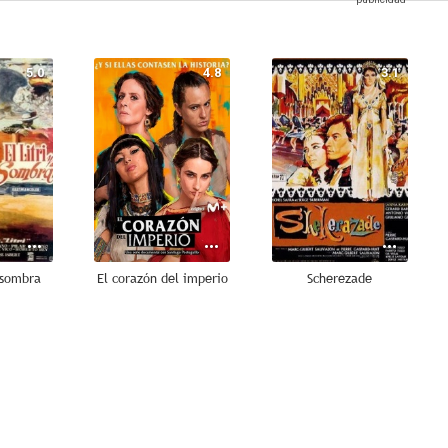
5.0
4.8
3.1
u sombra
El corazón del imperio
Scherezade
--
--
--