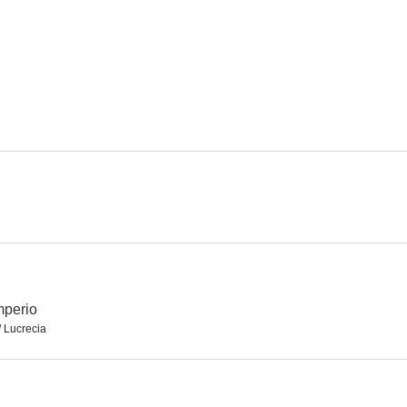
Agente 003: Operación Atlántida
3S3, agente especial
Consigna: T
--
--
Cuatro bodas y pico
Tierra brutal
Un paso al 
mperio
/ Lucrecia