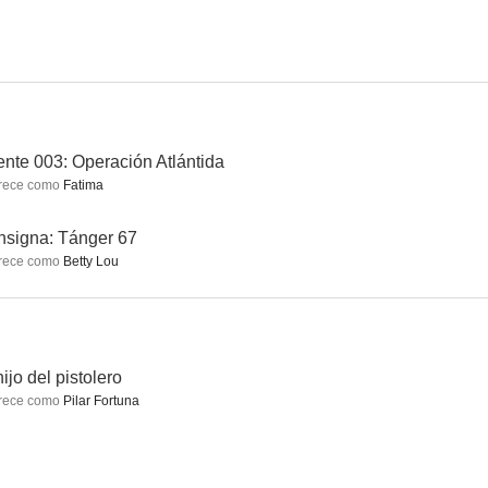
nte 003: Operación Atlántida
rece como
Fatima
signa: Tánger 67
rece como
Betty Lou
hijo del pistolero
rece como
Pilar Fortuna