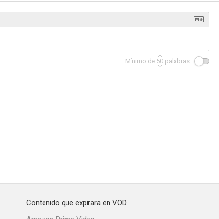
Mínimo de
50
palabras
Contenido que expirara en VOD