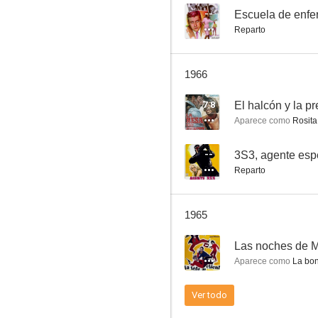
--
Escuela de enfe
Reparto
1966
7.8
El halcón y la p
Aparece como
Rosita,
--
3S3, agente esp
Reparto
1965
--
Las noches de 
Aparece como
La bon
Ver todo