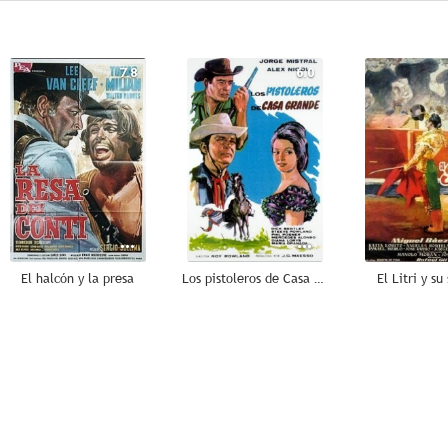
7.8
6.0
El halcón y la presa
Los pistoleros de Casa Grande
El Litri y s
--
--