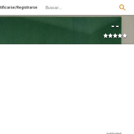
tificarse/Registrarse
--