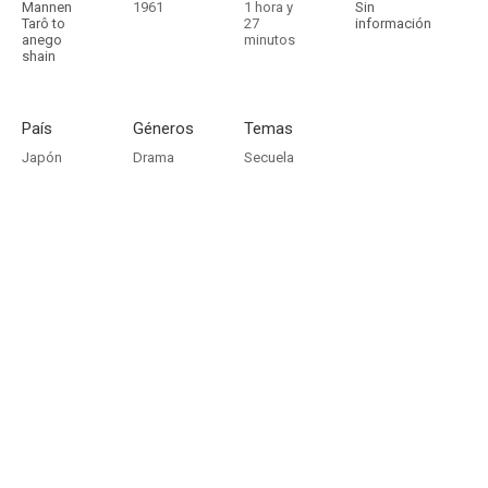
Mannen
1961
1 hora y
Sin
Tarô to
27
información
anego
minutos
shain
País
Géneros
Temas
Japón
Drama
Secuela