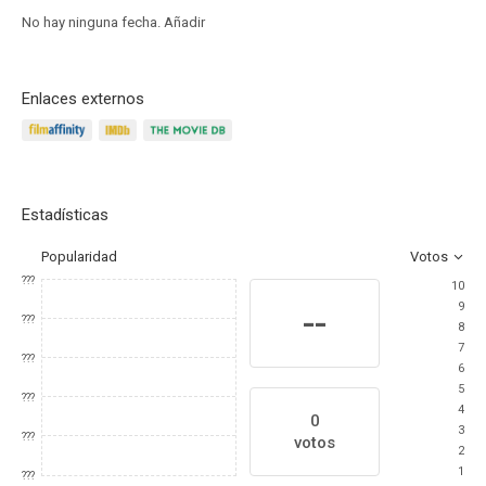
No hay ninguna fecha.
Añadir
Enlaces externos
Estadísticas
Popularidad
Votos
???
10
9
--
???
8
7
???
6
5
???
4
0
3
???
votos
2
1
???