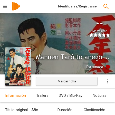
Identificarse/Registrarse
--
Sin valorar
Mannen Tarô to anego shain
Estrenada
Marcar ficha
Información
Trailers
DVD / Blu-Ray
Noticias
Título original
Año
Duración
Clasificación por edades