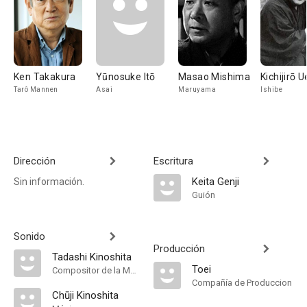
Ken Takakura
Yūnosuke Itō
Masao Mishima
Kichijirō 
Tarô Mannen
Asai
Maruyama
Ishibe
Dirección
Escritura
Keita Genji
Sin información.
Guión
Sonido
Producción
Tadashi Kinoshita
Toei
Compositor de la Música Original
Compañía de Produccion
Chūji Kinoshita