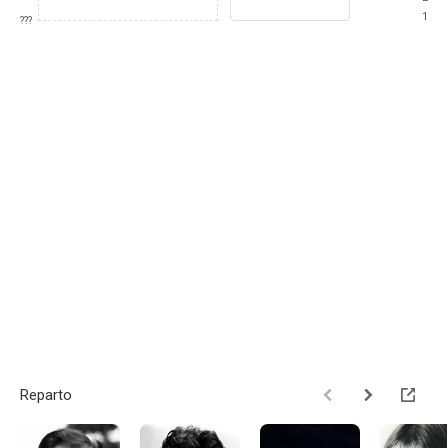
1
???
Reparto