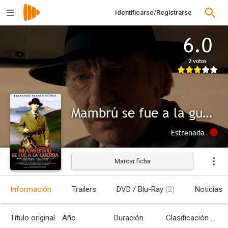
Identificarse/Registrarse
6.0
2 votos
Mambrú se fue a la guerra
Estrenada
Marcar ficha
Información
Trailers
DVD / Blu-Ray
(2)
Noticias
Título original
Año
Duración
Clasificación por edades