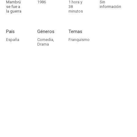
Mambrú
1986
1 hora y
Sin
se fue a
38
información
la guerra
minutos
País
Géneros
Temas
España
Comedia
,
Franquismo
Drama