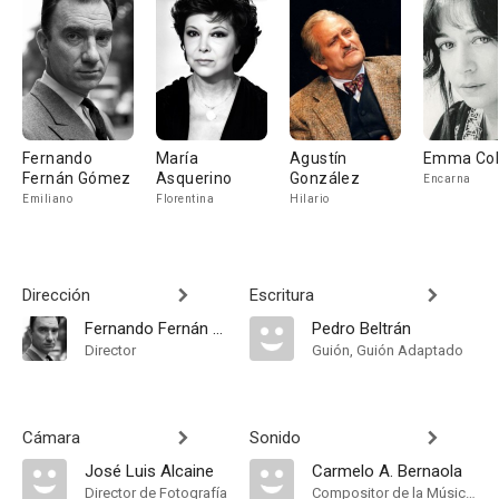
Fernando
María
Agustín
Emma Co
Fernán Gómez
Asquerino
González
Encarna
Emiliano
Florentina
Hilario
Dirección
Escritura
Fernando Fernán Gómez
Pedro Beltrán
Director
Guión, Guión Adaptado
Cámara
Sonido
José Luis Alcaine
Carmelo A. Bernaola
Director de Fotografía
Compositor de la Música Original