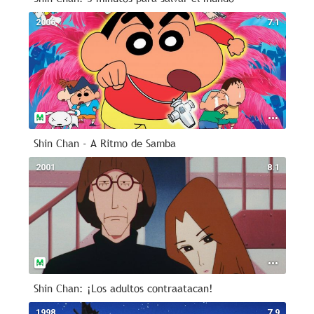
2006
7.1
Shin Chan - A Ritmo de Samba
2001
8.1
Shin Chan: ¡Los adultos contraatacan!
1998
7.9