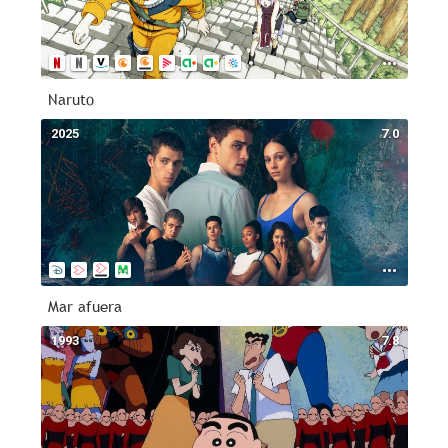
Naruto
2025
7.0
Mar afuera
1993
7.8