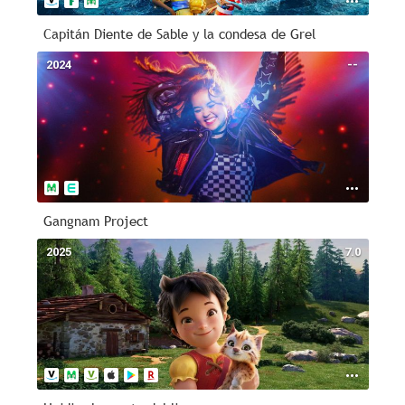
Capitán Diente de Sable y la condesa de Grel
2024
--
Gangnam Project
2025
7.0