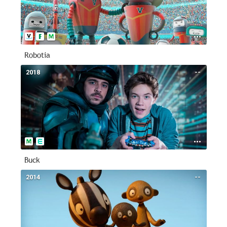
Robotia
2018
--
Buck
2014
--