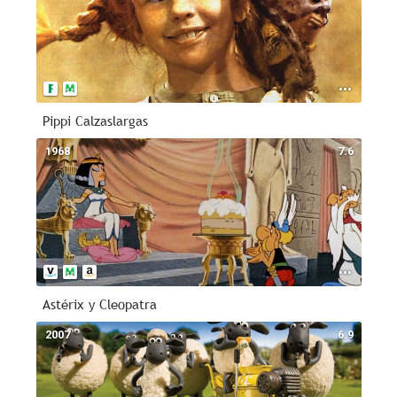
Pippi Calzaslargas
1968
7.6
Astérix y Cleopatra
2007
6.9