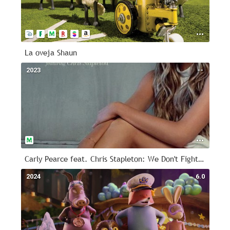
La oveja Shaun
2023
--
Carly Pearce feat. Chris Stapleton: We Don't Fight Anymore
2024
6.0