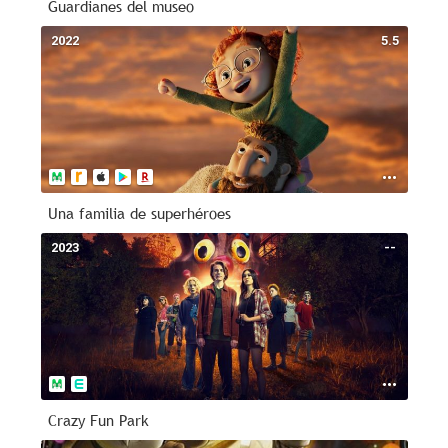
Guardianes del museo
2022
5.5
Una familia de superhéroes
2023
--
Crazy Fun Park