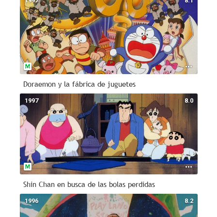
1997
8.1
Doraemon y la fábrica de juguetes
1997
8.0
Shin Chan en busca de las bolas perdidas
1996
8.2