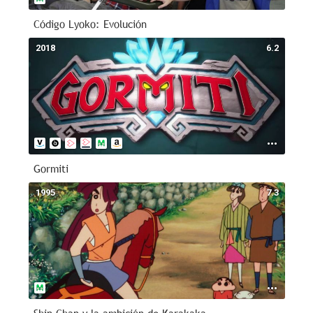
Código Lyoko: Evolución
2018
6.2
Gormiti
1995
7.3