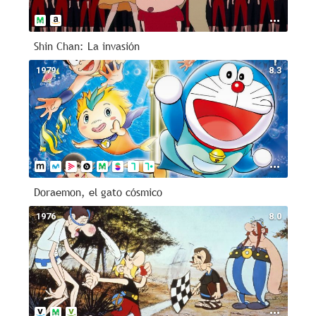
Shin Chan: La invasión
1979
8.3
Doraemon, el gato cósmico
1976
8.0