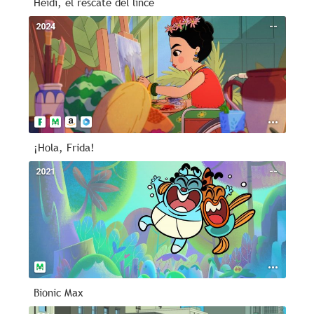
Heidi, el rescate del lince
2024
--
¡Hola, Frida!
2021
--
Bionic Max