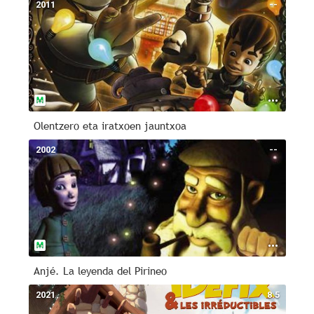
2011
--
Olentzero eta iratxoen jauntxoa
2002
--
Anjé. La leyenda del Pirineo
2021
8.5