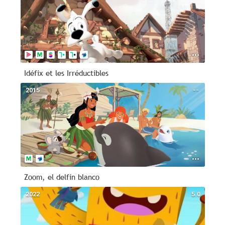
Idéfix et les Irréductibles
2015
--
Zoom, el delfín blanco
2022
5.0