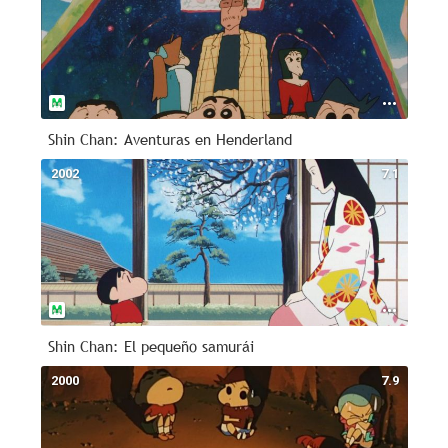
Shin Chan: Aventuras en Henderland
2002
7.1
Shin Chan: El pequeño samurái
2000
7.9