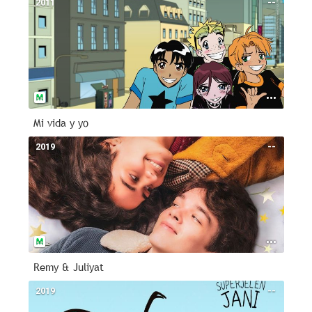
2011
--
Mi vida y yo
2019
--
Remy & Juliyat
2019
--