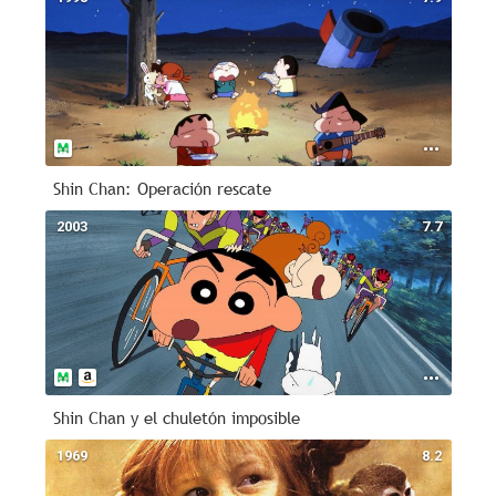
Shin Chan: Operación rescate
2003
7.7
Shin Chan y el chuletón imposible
1969
8.2