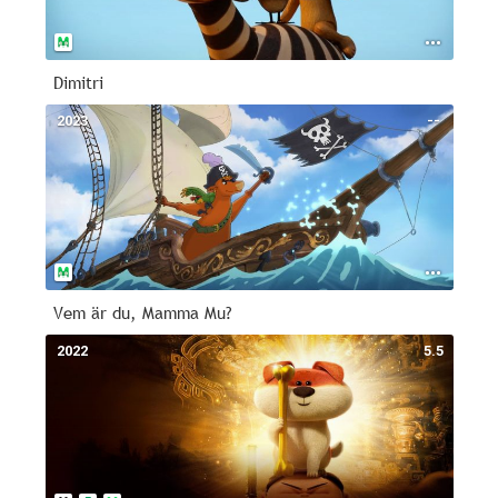
Dimitri
2023
--
Vem är du, Mamma Mu?
2022
5.5