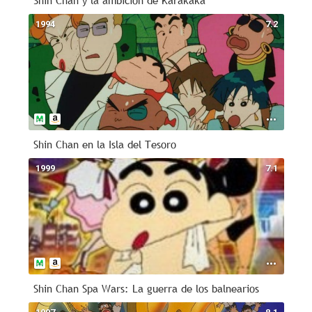
Shin Chan y la ambición de Karakaka
1994
7.2
Shin Chan en la Isla del Tesoro
1999
7.1
Shin Chan Spa Wars: La guerra de los balnearios