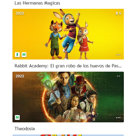
Las Hermanas Magicas
2022
8.5
Rabbit Academy: El gran robo de los huevos de Pascua
2022
--
Theodosia