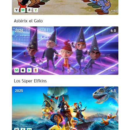
Astérix el Galo
2024
6.0
Los Súper Elfkins
2025
6.5