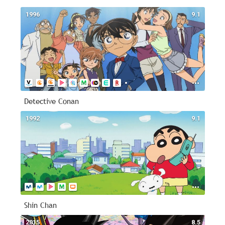
1996
9.1
Detective Conan
1992
9.1
Shin Chan
2015
8.5