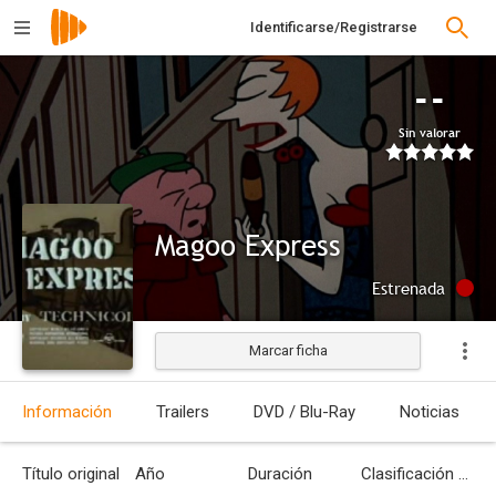
Identificarse/Registrarse
--
Sin valorar
Magoo Express
Estrenada
Marcar ficha
Información
Trailers
DVD / Blu-Ray
Noticias
Título original
Año
Duración
Clasificación por edades