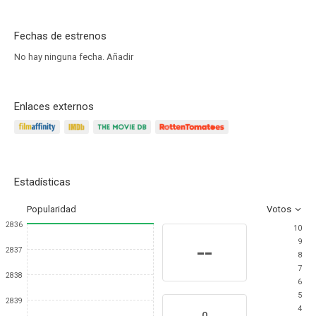
Fechas de estrenos
No hay ninguna fecha.
Añadir
Enlaces externos
Estadísticas
Popularidad
Votos
2836
10
9
--
2837
8
7
2838
6
5
2839
4