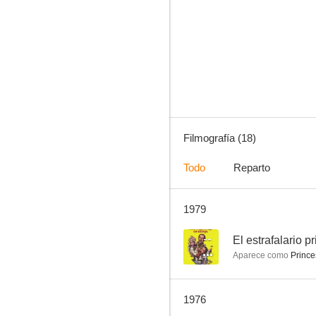
El viaje de los malditos
4.8
Filmografía (18)
Todo
Reparto
1979
Vampiros
--
--
El estrafalario 
Aparece como
Prince
1976