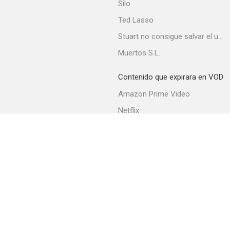
Silo
Ted Lasso
Stuart no consigue salvar el universo
Muertos S.L.
Contenido que expirara en VOD
Amazon Prime Video
Netflix
Filmin
Movistar+
Movistar+ Fibra