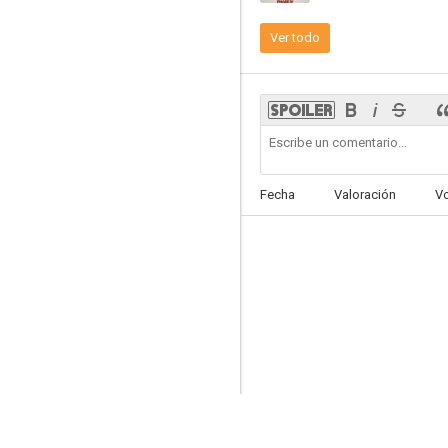
Ver todo
La granja de Follyfoot
Fecha
Valoración
V