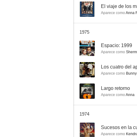
7.2
El viaje de los m
Aparece como
Anna 
El estrafalario prisionero de Zenda
1975
--
7.8
Espacio: 1999
Aparece como
Sherme
2.6
Los cuatro del a
Aparece como
Bunny
--
Largo retorno
Aparece como
Anna
Largo retorno
--
1974
6.1
Sucesos en la cu
Aparece como
Kendra