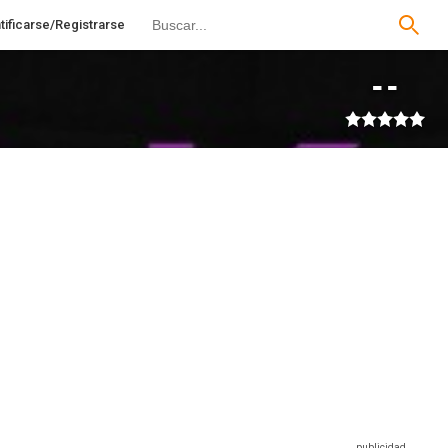
tificarse/Registrarse
--