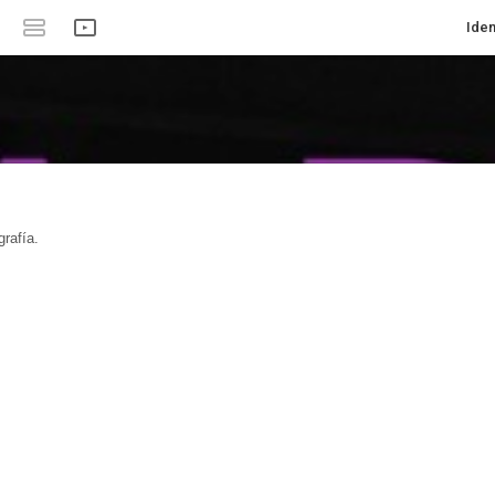
Iden
rafía.