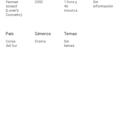
Yeonae
2002
1 hora y
Sin
soseol
46
información
(Lover's
minutos
Concerto)
País
Géneros
Temas
Corea
Drama
Sin
del Sur
temas