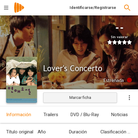
Identificarse/Registrarse
--
Sin valorar
Lover's Concerto
Estrenada
Marcar ficha
Información
Trailers
DVD / Blu-Ray
Noticias
Título original
Año
Duración
Clasificación por edades