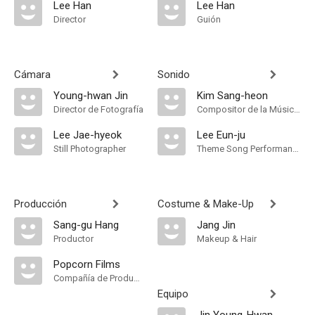
Lee Han
Lee Han
Director
Guión
Cámara
Sonido
Young-hwan Jin
Kim Sang-heon
Director de Fotografía
Compositor de la Música Original
Lee Jae-hyeok
Lee Eun-ju
Still Photographer
Theme Song Performance
Producción
Costume & Make-Up
Sang-gu Hang
Jang Jin
Productor
Makeup & Hair
Popcorn Films
Compañía de Produccion
Equipo