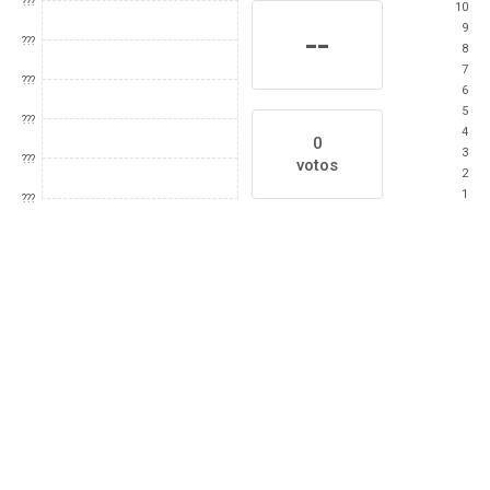
???
10
9
--
???
8
7
???
6
5
???
4
0
3
???
votos
2
1
???