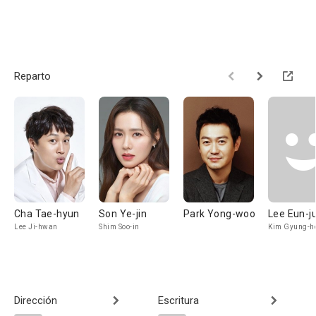
Reparto
Cha Tae-hyun
Son Ye-jin
Park Yong-woo
Lee Eun-j
Lee Ji-hwan
Shim Soo-in
Kim Gyung-h
Dirección
Escritura