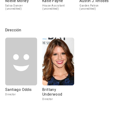
Noelle Morley
Katie Payne
Austin J. Rhodes
Salsa Dancer
House Assistant
Garden Patron
(uncredited)
(uncredited)
(uncredited)
Dirección
Santiago Oddis
Brittany
Underwood
Director
Director