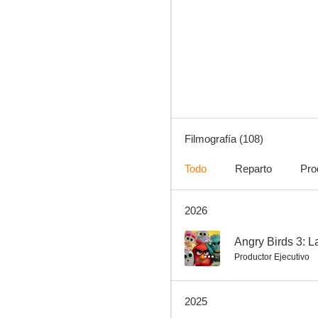
Garfield: La película
8.6
Filmografía (108)
Todo
Reparto
Pro
2026
Un héroe débil
8.0
--
Angry Birds 3: L
Productor Ejecutivo
2025