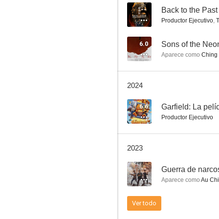
--
Back to the Past
Productor Ejecutivo
,
T
Overheard
6.0
Sons of the Neo
Aparece como
Ching 
7.9
2024
6.6
Garfield: La pelí
Productor Ejecutivo
2023
El despertar de los dragones (SPL2)
--
Guerra de narco
7.0
Aparece como
Au Chi
Ver todo