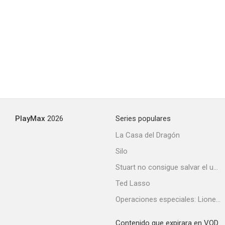
Golden Ducks
--
PlayMax
2026
Series populares
La Casa del Dragón
Silo
Triumph In The Skies
Stuart no consigue salvar el universo
--
Ted Lasso
Operaciones especiales: Lioness
Contenido que expirara en VOD