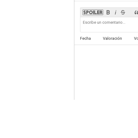
Line Walker - The Movie
Fecha
Valoración
V
7.0
Triple Tap
6.6