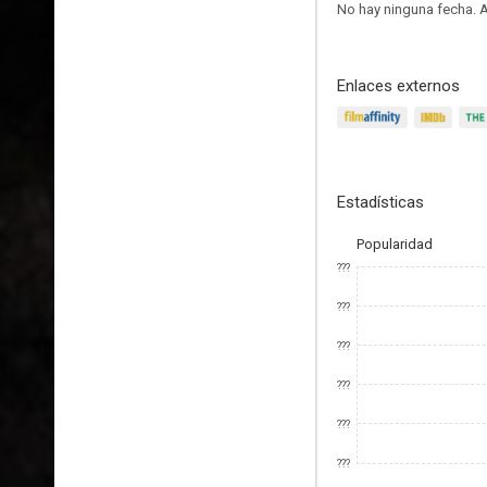
No hay ninguna fecha.
A
Enlaces externos
Estadísticas
Popularidad
???
???
???
???
???
???