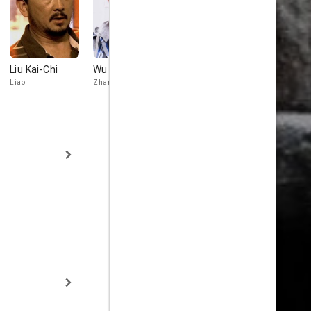
Liu Kai-Chi
Wu Jing
Philip Keung
Xing Yu
Liao
Zhang Yi
Wang Weihu