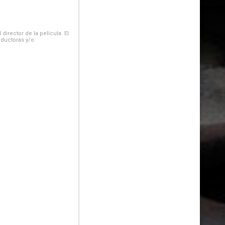
irector de la película. El
oductoras y/o