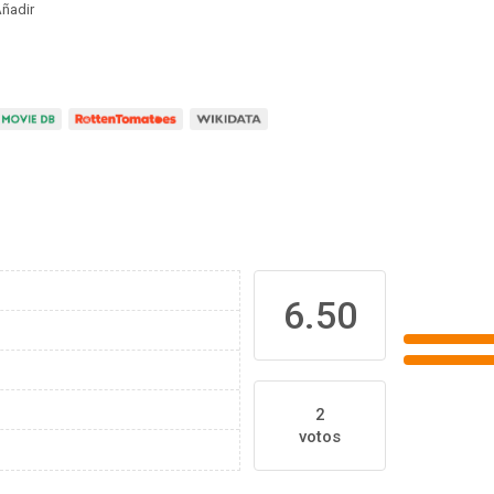
ñadir
6.50
2
votos