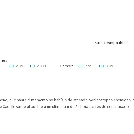
Sitios compatibles
unes
SD
2.99 €
HD
2.99 €
Compra:
SD
7.99 €
HD
9.99 €
ng, que hasta el momento no había sido atacado por las tropas enemigas, rec
Cao, llevando al pueblo a un ultimatum de 24 horas antes de ser arrasado.