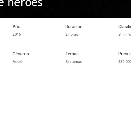
e héroes
Año
Duración
Clasif
2016
2 horas
Sin inf
Géneros
Temas
Presup
Acción
Sin temas
$32.000