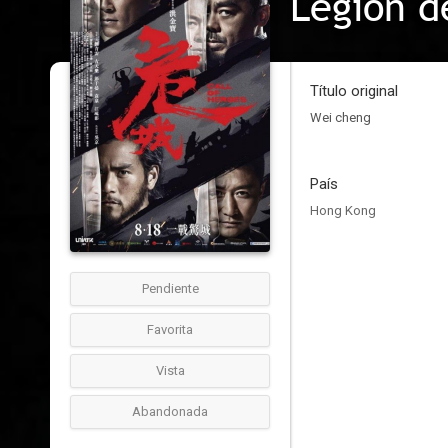
Legión d
Título original
Wei cheng
País
Hong Kong
Pendiente
Favorita
Vista
Abandonada