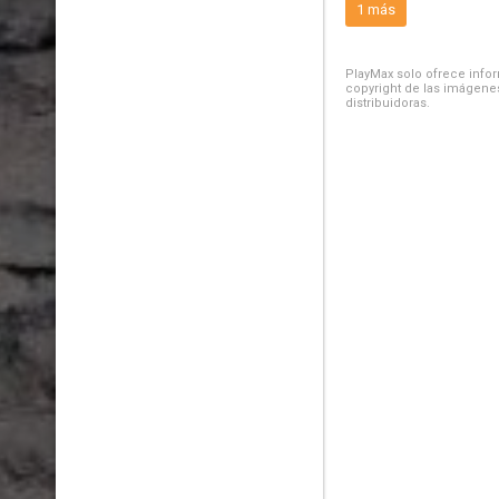
1 más
PlayMax solo ofrece inform
copyright de las imágenes
distribuidoras.