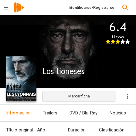
Identificarse/Registrarse
6.4
11 votos
Los lioneses
Marcar ficha
Estrenada
Información
Trailers
DVD / Blu-Ray
Noticias
Título original
Año
Duración
Clasificación por edades