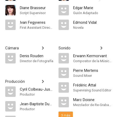
Diane Brasseur
Edgar Marie
Script Supervisor
Guión Adaptado
Ivan Fegyveres
Edmond Vidal
First Assistant Director
Novela
Cámara
Sonido
Denis Rouden
Erwann Kermorvant
Director de Fotografía
Compositor de la Música Original
Pierre Mertens
Sound Mixer
Producción
Frédéric Attal
Cyril Colbeau-Justin
Supervising Sound Editor
Productor
Marc Doisne
Jean-Baptiste Dupont
Mezclador de Re-Grabación de Sonido
Productor
3 más