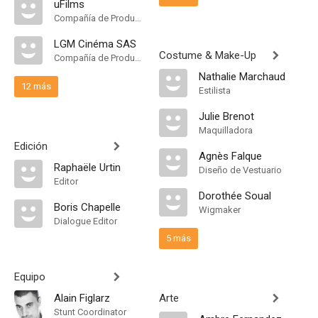
uFilms
Compañía de Produccion
LGM Cinéma SAS
Costume & Make-Up
Compañía de Produccion
Nathalie Marchaud
12 más
Estilista
Julie Brenot
Maquilladora
Edición
Agnès Falque
Raphaële Urtin
Diseño de Vestuario
Editor
Dorothée Soual
Boris Chapelle
Wigmaker
Dialogue Editor
5 más
Equipo
Alain Figlarz
Arte
Stunt Coordinator