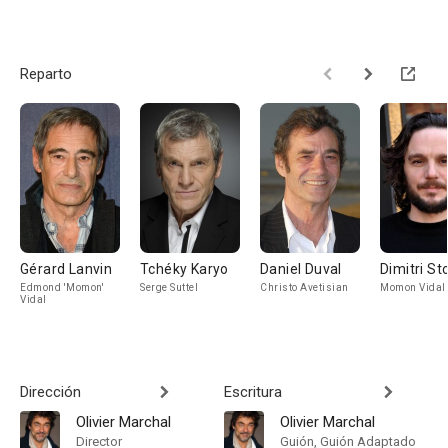
Reparto
Gérard Lanvin
Tchéky Karyo
Daniel Duval
Dimitri St
Edmond 'Momon'
Serge Suttel
Christo Avetisian
Momon Vidal
Vidal
Dirección
Escritura
Olivier Marchal
Olivier Marchal
Director
Guión, Guión Adaptado