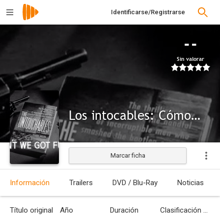
Identificarse/Registrarse
--
Sin valorar
Los intocables: Cómo nos divertimos
Marcar ficha
Información
Trailers
DVD / Blu-Ray
Noticias
Título original
Año
Duración
Clasificación por edades