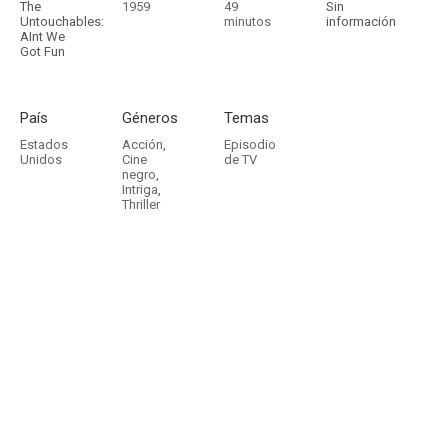
The
1959
49
Sin
Untouchables:
minutos
información
AInt We
Got Fun
País
Géneros
Temas
Estados
Acción
,
Episodio
Unidos
Cine
de TV
negro
,
Intriga
,
Thriller