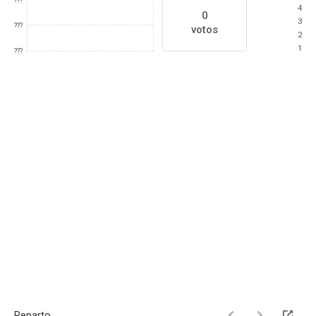
???
4
0
3
???
votos
2
1
???
Reparto