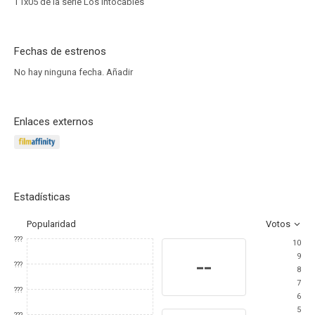
T1x05 de la serie Los intocables
Fechas de estrenos
No hay ninguna fecha.
Añadir
Enlaces externos
Estadísticas
Popularidad
Votos
???
10
9
--
???
8
7
???
6
5