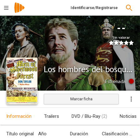
Identificarse/Registrarse
--
Sin valorar
Los hombres del bosque de Sherwood
Estrenada
Marcar ficha
Información
Trailers
DVD / Blu-Ray
(2)
Noticias
Título original
Año
Duración
Clasificación por edades