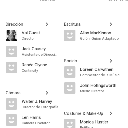
Dirección
Escritura
Val Guest
Allan MacKinnon
Director
Guión, Guión Adaptado
Jack Causey
Asistente de Dirección
Sonido
Renée Glynne
Doreen Carwithen
Continuity
Compositor de la Música Original
John Hollingsworth
Music Director
Cámara
Walter J. Harvey
Director de Fotografía
Costume & Make-Up
Len Harris
Monica Hustler
Camera Operator
Estilista