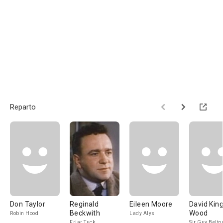
Reparto
Don Taylor
Reginald
Eileen Moore
David King
Beckwith
Wood
Robin Hood
Lady Alys
Friar Tuck
Sir Guy Belto