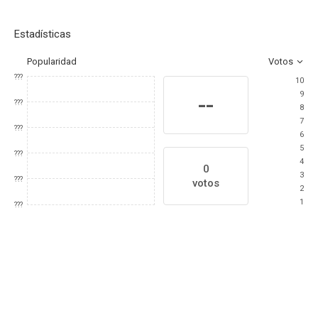
Estadísticas
Popularidad
Votos
???
10
9
--
???
8
7
???
6
5
???
4
0
3
???
votos
2
1
???