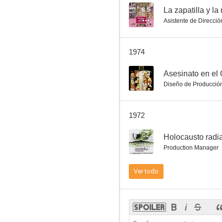
8.5
Asistente de Direcció
La casa número 11
1974
--
7.3
Asesinato en el 
Diseño de Producció
1972
--
Holocausto radia
Production Manager
Contrólese, excursionista
Ver todo
--