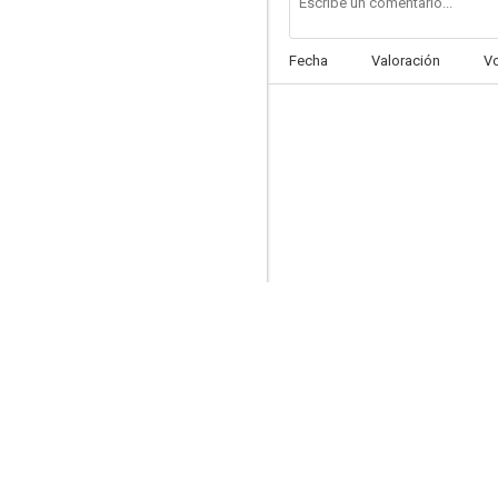
Fecha
Valoración
V
Don't Lose Your Head
--
Carry On Cruising
--