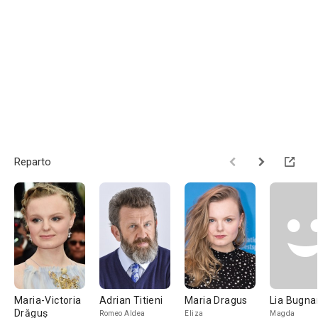
Reparto
Maria-Victoria
Adrian Titieni
Maria Dragus
Lia Bugna
Drăguș
Romeo Aldea
Eliza
Magda