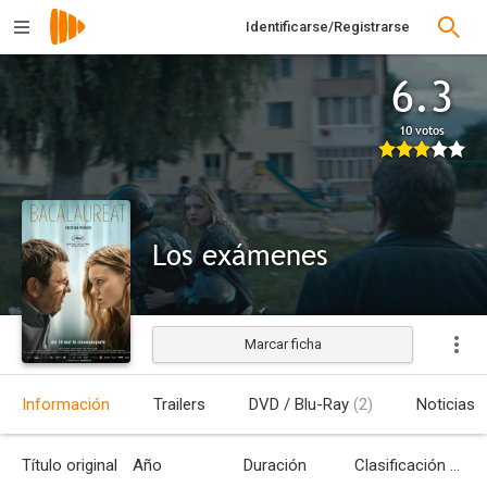
Identificarse/Registrarse
6.3
10 votos
Los exámenes
Marcar ficha
Estrenada
Información
Trailers
DVD / Blu-Ray
(2)
Noticias
Título original
Año
Duración
Clasificación por edades