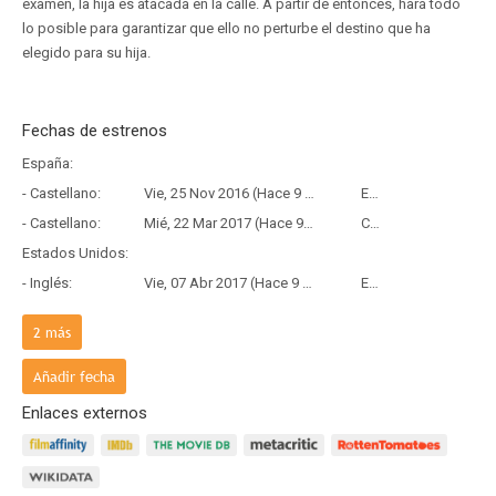
examen, la hija es atacada en la calle. A partir de entonces, hará todo
lo posible para garantizar que ello no perturbe el destino que ha
elegido para su hija.
Fechas de estrenos
España:
- Castellano:
Vie, 25 Nov 2016 (Hace 9 años y 8 meses)
Estreno
- Castellano:
Mié, 22 Mar 2017 (Hace 9 años y 4 meses)
Copia Física
Estados Unidos:
- Inglés:
Vie, 07 Abr 2017 (Hace 9 años y 4 meses)
Estreno
Reino Unido:
2
más
- Inglés:
Vie, 31 Mar 2017 (Hace 9 años y 4 meses)
Estreno
Francia:
Añadir fecha
- Frances:
Mié, 07 Dic 2016 (Hace 9 años y 8 meses)
Estreno
Enlaces externos