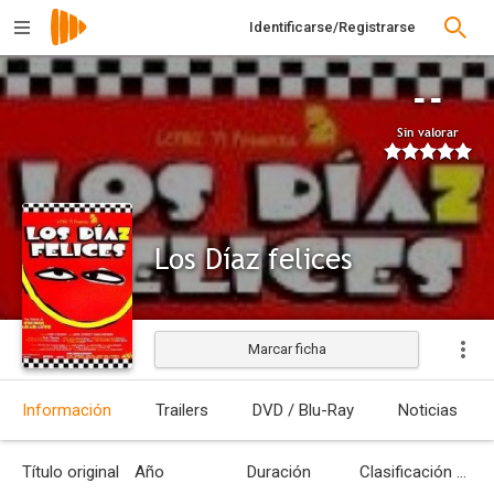
Identificarse/Registrarse
--
Sin valorar
Los Díaz felices
Marcar ficha
Información
Trailers
DVD / Blu-Ray
Noticias
Título original
Año
Duración
Clasificación por edades