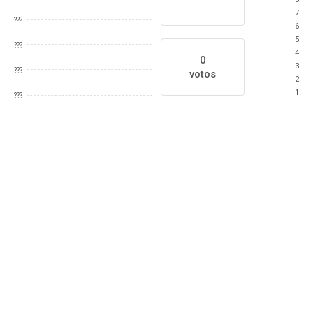
7
???
6
5
???
4
0
3
???
votos
2
1
???