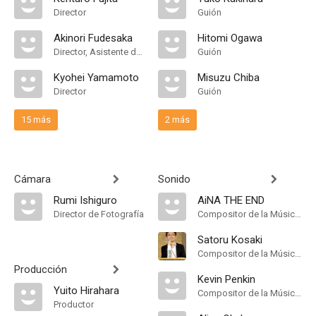
Director
Guión
Akinori Fudesaka
Hitomi Ogawa
Director, Asistente de Dirección
Guión
Kyohei Yamamoto
Misuzu Chiba
Director
Guión
15 más
2 más
Cámara
Sonido
Rumi Ishiguro
AiNA THE END
Director de Fotografía
Compositor de la Música Original, Theme Song Performance
Satoru Kosaki
Compositor de la Música Original
Producción
Kevin Penkin
Yuito Hirahara
Compositor de la Música Original
Productor