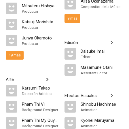
Alisa Okehazama
Mitsuteru Hishiyama
Compositor de la Música Original
Productor
9 más
Katsuji Morishita
Productor
Junya Okamoto
Edición
Productor
Daisuke Imai
19 más
Editor
Masamune Otani
Assistant Editor
Arte
Katsumi Takao
Dirección Artística
Efectos Visuales
Pham Thi Vi
Shinobu Hachimae
Background Designer
Animation
Pham Thi My Quynh
Kyohei Maruyama
Background Designer
Animation