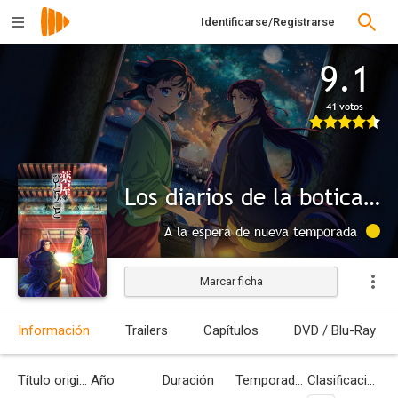
Identificarse/Registrarse
9.1
41 votos
Los diarios de la boticaria
A la espera de nueva temporada
Marcar ficha
Información
Trailers
Capítulos
DVD / Blu-Ray
Título original
Año
Duración
Temporadas
Clasificación por edades