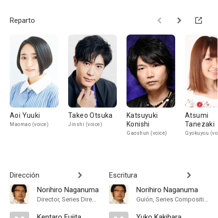
Reparto
Aoi Yuuki
Takeo Otsuka
Katsuyuki
Atsumi
Konishi
Tanezaki
Maomao (voice)
Jinshi (voice)
Gaoshun (voice)
Gyokuyou (vo
Dirección
Escritura
Norihiro Naganuma
Norihiro Naganuma
Director, Series Director
Guión, Series Composition
Kentaro Fujita
Yuko Kakihara