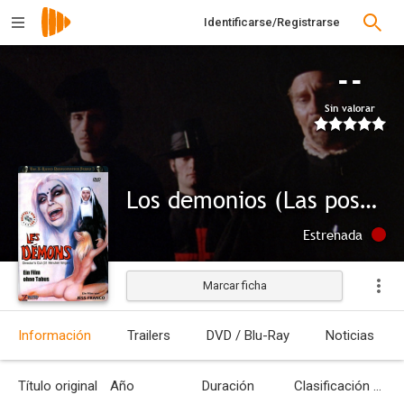
Identificarse/Registrarse
--
Sin valorar
Los demonios (Las poseídas del Demonio)
Estrenada
Marcar ficha
Información
Trailers
DVD / Blu-Ray
Noticias
Título original
Año
Duración
Clasificación por edades